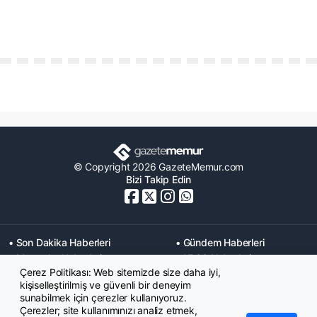
© Copyright 2026 GazeteMemur.com
Bizi Takip Edin
• Son Dakika Haberleri
• Gündem Haberleri
• Memurlar Haberleri
• KPSS Haberleri
Çerez Politikası: Web sitemizde size daha iyi,
• Ekonomi Haberleri
• Eğitim Haberleri
kişiselleştirilmiş ve güvenli bir deneyim
• Yaşam Haberleri
• Maaş Verileri Haberleri
sunabilmek için çerezler kullanıyoruz.
• Mahkeme Kararları
Çerezler; site kullanımınızı analiz etmek,