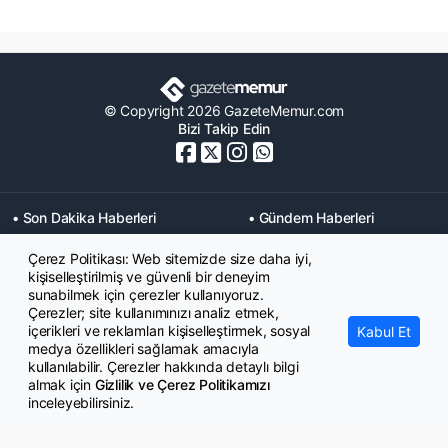
© Copyright 2026 GazeteMemur.com
Bizi Takip Edin
• Son Dakika Haberleri
• Gündem Haberleri
• Memurlar Haberleri
• KPSS Haberleri
Çerez Politikası: Web sitemizde size daha iyi,
• Ekonomi Haberleri
• Eğitim Haberleri
kişiselleştirilmiş ve güvenli bir deneyim
• Yaşam Haberleri
• Maaş Verileri Haberleri
sunabilmek için çerezler kullanıyoruz.
• Mahkeme Kararları
Çerezler; site kullanımınızı analiz etmek,
Haberleri
içerikleri ve reklamları kişiselleştirmek, sosyal
Kabul Et
medya özellikleri sağlamak amacıyla
kullanılabilir. Çerezler hakkında detaylı bilgi
almak için
Gizlilik ve Çerez Politikamızı
inceleyebilirsiniz.