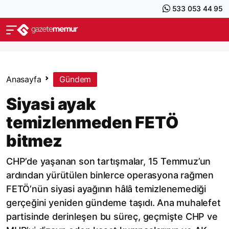
533 053 44 95
Anasayfa
Gündem
Siyasi ayak
temizlenmeden FETÖ
bitmez
CHP’de yaşanan son tartışmalar, 15 Temmuz’un
ardından yürütülen binlerce operasyona rağmen
FETÖ’nün siyasi ayağının hâlâ temizlenemediği
gerçeğini yeniden gündeme taşıdı. Ana muhalefet
partisinde derinleşen bu süreç, geçmişte CHP ve