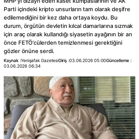
MHP’yi dizayn eden kaset kumpaslarının ve AK
Parti içindeki kripto unsurların tam olarak deşifre
edilemediğini bir kez daha ortaya koydu. Bu
durum, örgütün devletin kılcal damarlarına sızmak
için araç olarak kullandığı siyasetin ayağının bir an
önce FETÖ’cülerden temizlenmesi gerektiğini
gözler önüne serdi.
Kaynak :
Yenişafak Gazetesi
Giriş :
03.06.2026 05:00
Güncelleme :
03.06.2026 06:34