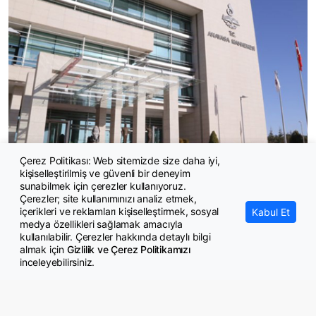
Çerez Politikası: Web sitemizde size daha iyi,
kişiselleştirilmiş ve güvenli bir deneyim
Ziynet haczinde hak ihlali kararı
sunabilmek için çerezler kullanıyoruz.
Çerezler; site kullanımınızı analiz etmek,
içerikleri ve reklamları kişiselleştirmek, sosyal
Kabul Et
medya özellikleri sağlamak amacıyla
kullanılabilir. Çerezler hakkında detaylı bilgi
almak için
Gizlilik ve Çerez Politikamızı
inceleyebilirsiniz.