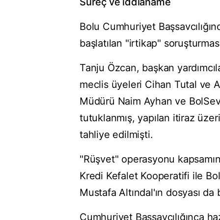
Süreç ve iddianame
Bolu Cumhuriyet Başsavcılığınc
başlatılan "irtikap" soruşturmas
Tanju Özcan, başkan yardımcıl
meclis üyeleri Cihan Tutal ve 
Müdürü Naim Ayhan ve BolSev Y
tutuklanmış, yapılan itiraz üze
tahliye edilmişti.
"Rüşvet" operasyonu kapsamınd
Kredi Kefalet Kooperatifi ile B
Mustafa Altındal'ın dosyası da b
Cumhuriyet Başsavcılığınca haz