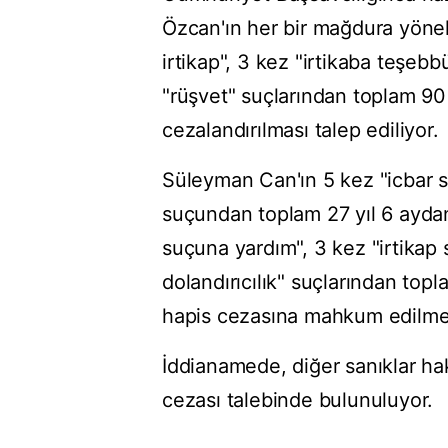
Özcan'ın her bir mağdura yönel
irtikap", 3 kez "irtikaba teşebbü
"rüşvet" suçlarından toplam 90 
cezalandırılması talep ediliyor.
Süleyman Can'ın 5 kez "icbar su
suçundan toplam 27 yıl 6 aydan 6
suçuna yardım", 3 kez "irtikap
dolandırıcılık" suçlarından top
hapis cezasına mahkum edilmes
İddianamede, diğer sanıklar ha
cezası talebinde bulunuluyor.