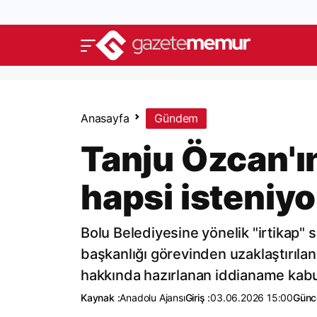
Anasayfa
Gündem
Tanju Özcan'ı
hapsi isteniyo
Bolu Belediyesine yönelik "irtikap"
başkanlığı görevinden uzaklaştırılan
hakkında hazırlanan iddianame kabul
Kaynak :
Anadolu Ajansı
Giriş :
03.06.2026 15:00
Günc