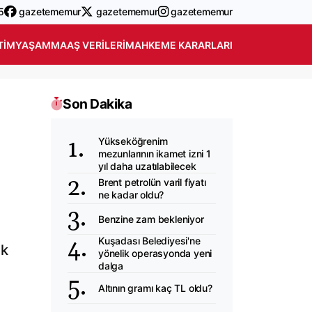
5
gazetememur
gazetememur
gazetememur
TIM
YAŞAM
MAAŞ VERILERI
MAHKEME KARARLARI
Son Dakika
Yükseköğrenim
mezunlarının ikamet izni 1
yıl daha uzatılabilecek
Brent petrolün varil fiyatı
ne kadar oldu?
Benzine zam bekleniyor
Kuşadası Belediyesi'ne
ık
yönelik operasyonda yeni
dalga
Altının gramı kaç TL oldu?