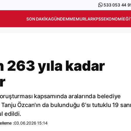
533 053 44 9
SON DAKIKA
GÜNDEM
MEMURLAR
KPSS
EKONOMI
EĞI
n 263 yıla kadar
r
 soruşturması kapsamında aralarında belediye
 Tanju Özcan'ın da bulunduğu 6'sı tutuklu 19 san
 edildi.
elleme :
03.06.2026 15:14