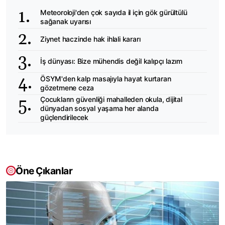
Meteoroloji'den çok sayıda il için gök gürültülü
sağanak uyarısı
Ziynet haczinde hak ihlali kararı
İş dünyası: Bize mühendis değil kalıpçı lazım
ÖSYM'den kalp masajıyla hayat kurtaran
gözetmene ceza
Çocukların güvenliği mahalleden okula, dijital
dünyadan sosyal yaşama her alanda
güçlendirilecek
Öne Çıkanlar