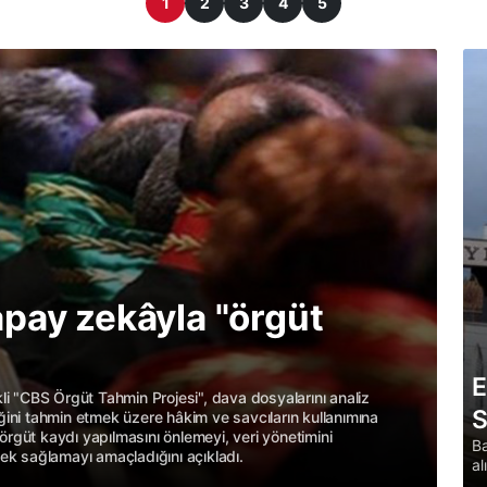
1
2
3
4
5
apay zekâyla "örgüt
A
di
E
kli "CBS Örgüt Tahmin Projesi", dava dosyalarını analiz
S
ğini tahmin etmek üzere hâkim ve savcıların kullanımına
Anay
örgüt kaydı yapılmasını önlemeyi, veri yönetimini
bild
Ba
tek sağlamayı amaçladığını açıkladı.
aykı
al