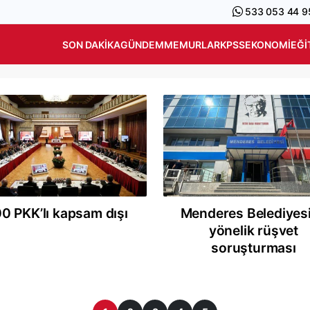
533 053 44 9
SON DAKIKA
GÜNDEM
MEMURLAR
KPSS
EKONOMI
EĞI
0 PKK’lı kapsam dışı
Menderes Belediyes
yönelik rüşvet
soruşturması