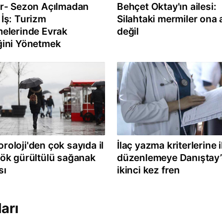
ır- Sezon Açılmadan
Behçet Oktay'ın ailesi:
 İş: Turizm
Silahtaki mermiler ona a
melerinde Evrak
değil
ğini Yönetmek
roloji'den çok sayıda il
İlaç yazma kriterlerine i
gök gürültülü sağanak
düzenlemeye Danıştay
sı
ikinci kez fren
arı