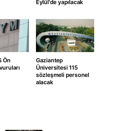
Eylül'de yapılacak
S Ön
Gaziantep
vuruları
Üniversitesi 115
sözleşmeli personel
alacak