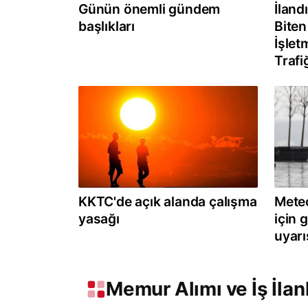
Günün önemli gündem
İland
başlıkları
Biten
İşlet
Trafi
KKTC'de açık alanda çalışma
Meteo
yasağı
için 
uyarı
Memur Alımı ve İş İlanl