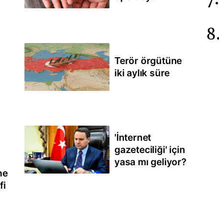
Terör örgütüne
iki aylık süre
'İnternet
gazeteciliği' için
yasa mı geliyor?
ne
fi