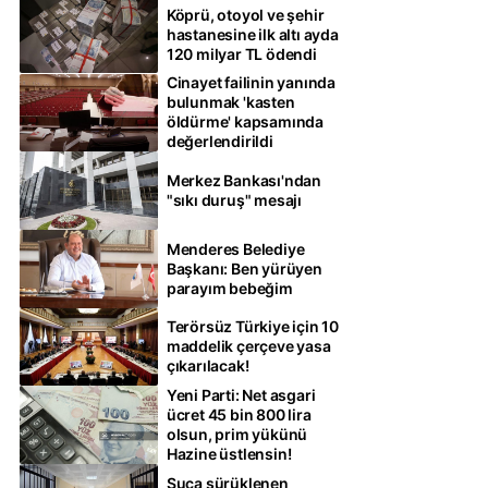
Köprü, otoyol ve şehir
hastanesine ilk altı ayda
120 milyar TL ödendi
Cinayet failinin yanında
bulunmak 'kasten
öldürme' kapsamında
değerlendirildi
Merkez Bankası'ndan
"sıkı duruş" mesajı
Menderes Belediye
Başkanı: Ben yürüyen
parayım bebeğim
Terörsüz Türkiye için 10
maddelik çerçeve yasa
çıkarılacak!
Yeni Parti: Net asgari
ücret 45 bin 800 lira
olsun, prim yükünü
Hazine üstlensin!
Suça sürüklenen