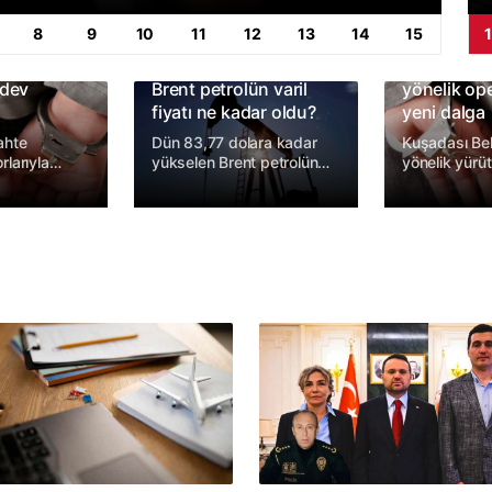
8
9
10
11
12
13
14
15
rtiz
Kuşadası B
 dev
Brent petrolün varil
yönelik o
fiyatı ne kadar oldu?
yeni dalga
ahte
Dün 83,77 dolara kadar
Kuşadası Bel
rlarıyla
yükselen Brent petrolün
yönelik yürü
i göstererek
ekim vadeli varil fiyatı,
soruşturma
ş işlemleri
günü 82,49 dolardan
ikinci opera
k
tamamladı.
düzenlendi.
azandırdığı
15 şüpheli gö
suç örgütüne
perasyonda
na alınmıştı.
51’i
biyle
 edildi.