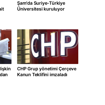
Şam'da Suriye-Türkiye
it
Üniversitesi kuruluyor
lişkin
CHP Grup yönetimi Çerçeve
’dan
Kanun Teklifini imzaladı