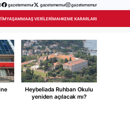
5
gazetememur
gazetememur
gazetememur
TIM
YAŞAM
MAAŞ VERILERI
MAHKEME KARARLARI
ine
Heybeliada Ruhban Okulu
Bu haf
yeniden açılacak mı?
ar
k