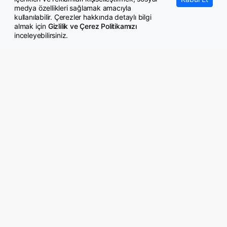
medya özellikleri sağlamak amacıyla
kullanılabilir. Çerezler hakkında detaylı bilgi
almak için
Gizlilik ve Çerez Politikamızı
inceleyebilirsiniz.
© Copyright 2026 GazeteMemur.com
Bizi Takip Edin
• Son Dakika Haberleri
• Gündem Haberleri
• Memurlar Haberleri
• KPSS Haberleri
• Ekonomi Haberleri
• Eğitim Haberleri
• Yaşam Haberleri
• Maaş Verileri Haberleri