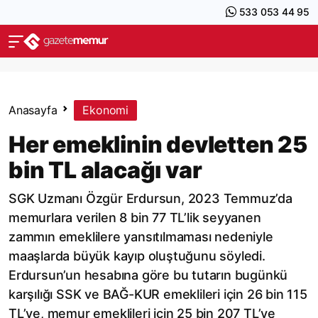
533 053 44 95
Anasayfa
Ekonomi
Her emeklinin devletten 25
bin TL alacağı var
SGK Uzmanı Özgür Erdursun, 2023 Temmuz’da
memurlara verilen 8 bin 77 TL’lik seyyanen
zammın emeklilere yansıtılmaması nedeniyle
maaşlarda büyük kayıp oluştuğunu söyledi.
Erdursun’un hesabına göre bu tutarın bugünkü
karşılığı SSK ve BAĞ-KUR emeklileri için 26 bin 115
TL’ye, memur emeklileri için 25 bin 207 TL’ye