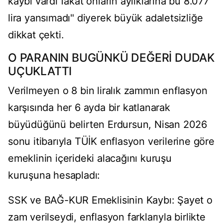
kaybı vardı fakat onların aylıklarına bu 8.077
lira yansımadı" diyerek büyük adaletsizliğe
dikkat çekti.
O PARANIN BUGÜNKÜ DEĞERİ DUDAK
UÇUKLATTI
Verilmeyen o 8 bin liralık zammın enflasyon
karşısında her 6 ayda bir katlanarak
büyüdüğünü belirten Erdursun, Nisan 2026
sonu itibarıyla TÜİK enflasyon verilerine göre
emeklinin içerideki alacağını kuruşu
kuruşuna hesapladı:
SSK ve BAĞ-KUR Emeklisinin Kaybı: Şayet o
zam verilseydi, enflasyon farklarıyla birlikte