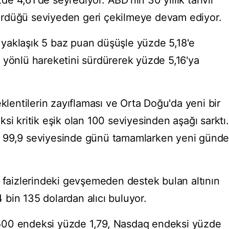
üzde 4,61'de seyrediyor. ABD'nin 30 yıllık tahvil
 gördüğü seviyeden geri çekilmeye devam ediyor.
ün yaklaşık 5 baz puan düşüşle yüzde 5,18'e
 yönlü hareketini sürdürerek yüzde 5,16'ya
eklentilerin zayıflaması ve Orta Doğu'da yeni bir
si kritik eşik olan 100 seviyesinden aşağı sarktı.
e 99,9 seviyesinde günü tamamlarken yeni günd
l faizlerindeki gevşemeden destek bulan altının
 4 bin 135 dolardan alıcı buluyor.
500 endeksi yüzde 1,79, Nasdaq endeksi yüzde