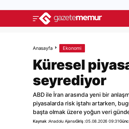
Anasayfa
Ekonomi
Küresel piyasa
seyrediyor
ABD ile İran arasında yeni bir anlaş
piyasalarda risk iştahı artarken, b
başta olmak üzere yoğun veri gündem
Kaynak :
Anadolu Ajansı
Giriş :
05.08.2026 09:31
Günc