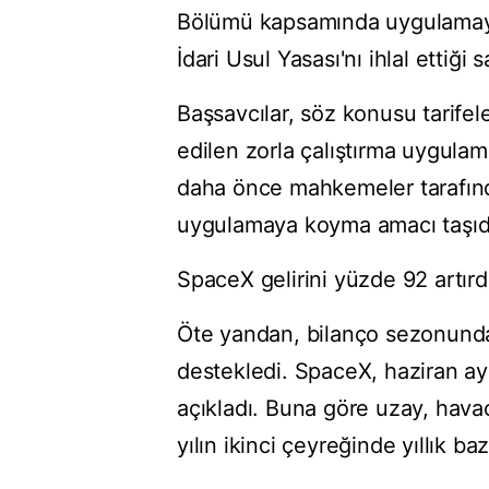
Bölümü kapsamında uygulamaya 
İdari Usul Yasası'nı ihlal ettiği
Başsavcılar, söz konusu tarife
edilen zorla çalıştırma uygula
daha önce mahkemeler tarafında
uygulamaya koyma amacı taşıdığ
SpaceX gelirini yüzde 92 artırd
Öte yandan, bilanço sezonunda 
destekledi. SpaceX, haziran ay
açıkladı. Buna göre uzay, havac
yılın ikinci çeyreğinde yıllık ba