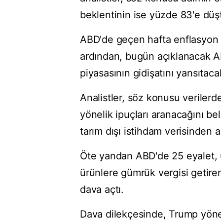
beklentinin ise yüzde 83'e düş
ABD'de geçen hafta enflasyon 
ardından, bugün açıklanacak AD
piyasasının gidişatını yansıtaca
Analistler, söz konusu veriler
yönelik ipuçları aranacağını be
tarım dışı istihdam verisinden a
Öte yandan ABD'de 25 eyalet, ü
ürünlere gümrük vergisi getir
dava açtı.
Dava dilekçesinde, Trump yöneti