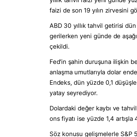
yıllık tahvil faizi yeni günde y
faizi de son 19 yılın zirvesini
ABD 30 yıllık tahvil getirisi d
gerilerken yeni günde de aşağı
çekildi.
Fed'in şahin duruşuna ilişkin b
anlaşma umutlarıyla dolar endek
Endeks, dün yüzde 0,1 düşüşl
yatay seyrediyor.
Dolardaki değer kaybı ve tahvi
ons fiyatı ise yüzde 1,4 artışla
Söz konusu gelişmelerle S&P 