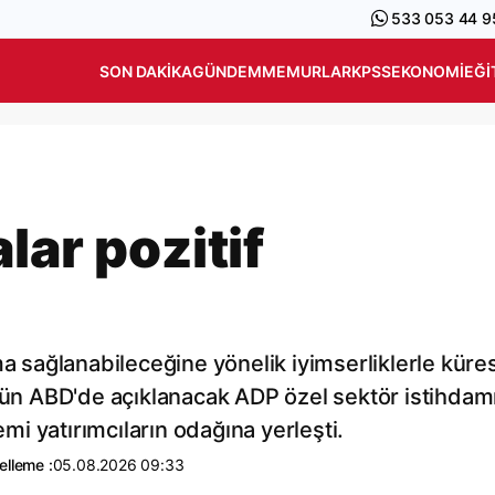
533 053 44 9
SON DAKIKA
GÜNDEM
MEMURLAR
KPSS
EKONOMI
EĞI
lar pozitif
ma sağlanabileceğine yönelik iyimserliklerle küre
ugün ABD'de açıklanacak ADP özel sektör istihdam
i yatırımcıların odağına yerleşti.
elleme :
05.08.2026 09:33