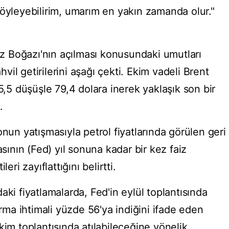
söyleyebilirim, umarım en yakın zamanda olur."
 Boğazı'nın açılması konusundaki umutları
ahvil getirilerini aşağı çekti. Ekim vadeli Brent
 5,5 düşüşle 79,4 dolara inerek yaklaşık son bir
.
onun yatışmasıyla petrol fiyatlarında görülen geri
nın (Fed) yıl sonuna kadar bir kez faiz
eri zayıflattığını belirtti.
aki fiyatlamalarda, Fed'in eylül toplantısında
ırma ihtimali yüzde 56'ya indiğini ifade eden
kim toplantısında atılabileceğine yönelik