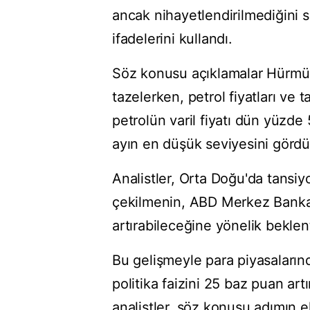
ancak nihayetlendirilmediğini 
ifadelerini kullandı.
Söz konusu açıklamalar Hürmüz
tazelerken, petrol fiyatları ve t
petrolün varil fiyatı dün yüzde
ayın en düşük seviyesini gördü
Analistler, Orta Doğu'da tansiy
çekilmenin, ABD Merkez Bankası
artırabileceğine yönelik beklentil
Bu gelişmeyle para piyasalarınd
politika faizini 25 baz puan art
analistler, söz konusu adımın e