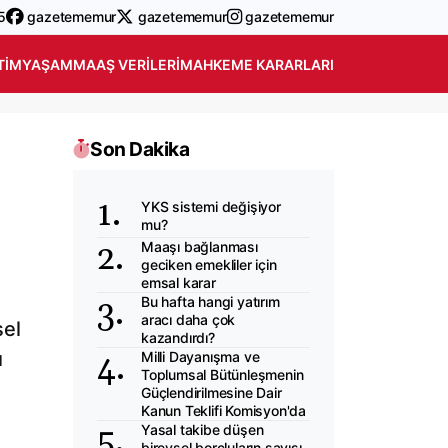
5
gazetememur
gazetememur
gazetememur
TIM
YAŞAM
MAAŞ VERILERI
MAHKEME KARARLARI
Son Dakika
YKS sistemi değişiyor
mu?
Maaşı bağlanması
geciken emekliler için
emsal karar
Bu hafta hangi yatırım
aracı daha çok
sel
kazandırdı?
ı
Milli Dayanışma ve
Toplumsal Bütünleşmenin
Güçlendirilmesine Dair
Kanun Teklifi Komisyon'da
Yasal takibe düşen
bireysel borçluların sayısı