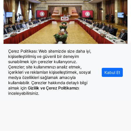
Çerez Politikası: Web sitemizde size daha iyi,
kişiselleştirilmiş ve güvenli bir deneyim
Terörsüz Türkiye'de yasal düzenleme için acele edilecek
sunabilmek için çerezler kullanıyoruz.
Çerezler; site kullanımınızı analiz etmek,
içerikleri ve reklamları kişiselleştirmek, sosyal
Kabul Et
medya özellikleri sağlamak amacıyla
kullanılabilir. Çerezler hakkında detaylı bilgi
almak için
Gizlilik ve Çerez Politikamızı
inceleyebilirsiniz.