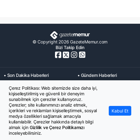
© Copyright 2026 GazeteMemur.com
Bizi Takip Edin
• Son Dakika Haberleri
• Gündem Haberleri
• Memurlar Haberleri
• KPSS Haberleri
Çerez Politikası: Web sitemizde size daha iyi,
• Ekonomi Haberleri
• Eğitim Haberleri
kişiselleştirilmiş ve güvenli bir deneyim
• Yaşam Haberleri
• Maaş Verileri Haberleri
sunabilmek için çerezler kullanıyoruz.
• Mahkeme Kararları
Çerezler; site kullanımınızı analiz etmek,
Haberleri
içerikleri ve reklamları kişiselleştirmek, sosyal
Kabul Et
medya özellikleri sağlamak amacıyla
kullanılabilir. Çerezler hakkında detaylı bilgi
almak için
Gizlilik ve Çerez Politikamızı
inceleyebilirsiniz.