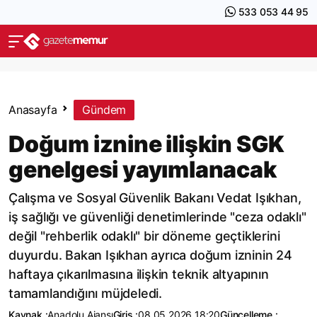
533 053 44 95
Anasayfa
Gündem
Doğum iznine ilişkin SGK
genelgesi yayımlanacak
Çalışma ve Sosyal Güvenlik Bakanı Vedat Işıkhan,
iş sağlığı ve güvenliği denetimlerinde "ceza odaklı"
değil "rehberlik odaklı" bir döneme geçtiklerini
duyurdu. Bakan Işıkhan ayrıca doğum izninin 24
haftaya çıkarılmasına ilişkin teknik altyapının
tamamlandığını müjdeledi.
Kaynak :
Anadolu Ajansı
Giriş :
08.05.2026 18:20
Güncelleme :