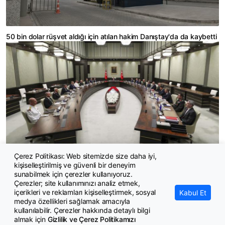
50 bin dolar rüşvet aldığı için atılan hakim Danıştay'da da kaybetti
Çerez Politikası: Web sitemizde size daha iyi,
kişiselleştirilmiş ve güvenli bir deneyim
MGK bugün toplanıyor
sunabilmek için çerezler kullanıyoruz.
Çerezler; site kullanımınızı analiz etmek,
içerikleri ve reklamları kişiselleştirmek, sosyal
Kabul Et
medya özellikleri sağlamak amacıyla
kullanılabilir. Çerezler hakkında detaylı bilgi
almak için
Gizlilik ve Çerez Politikamızı