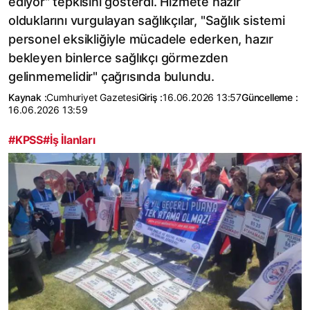
ediyor" tepkisini gösterdi. Hizmete hazır
olduklarını vurgulayan sağlıkçılar, "Sağlık sistemi
personel eksikliğiyle mücadele ederken, hazır
bekleyen binlerce sağlıkçı görmezden
gelinmemelidir" çağrısında bulundu.
Kaynak :
Cumhuriyet Gazetesi
Giriş :
16.06.2026 13:57
Güncelleme :
16.06.2026 13:59
#KPSS
#İş İlanları