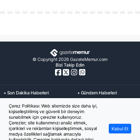
© Copyright 2026 GazeteMemur.com
Bizi Takip Edin
• Son Dakika Haberleri
• Gündem Haberleri
• Memurlar Haberleri
• KPSS Haberleri
Çerez Politikası: Web sitemizde size daha iyi,
• Ekonomi Haberleri
• Eğitim Haberleri
kişiselleştirilmiş ve güvenli bir deneyim
• Yaşam Haberleri
• Maaş Verileri Haberleri
sunabilmek için çerezler kullanıyoruz.
• Mahkeme Kararları
Çerezler; site kullanımınızı analiz etmek,
Haberleri
içerikleri ve reklamları kişiselleştirmek, sosyal
Kabul Et
medya özellikleri sağlamak amacıyla
kullanılabilir. Çerezler hakkında detaylı bilgi