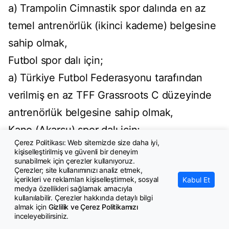
a) Trampolin Cimnastik spor dalında en az
temel antrenörlük (ikinci kademe) belgesine
sahip olmak,
Futbol spor dalı için;
a) Türkiye Futbol Federasyonu tarafından
verilmiş en az TFF Grassroots C düzeyinde
antrenörlük belgesine sahip olmak,
Kano (Akarsu) spor dalı için;
Çerez Politikası: Web sitemizde size daha iyi,
a) Akarsu Kano spor dalında en az temel
kişiselleştirilmiş ve güvenli bir deneyim
sunabilmek için çerezler kullanıyoruz.
antrenörlük (ikinci kademe) belgesine sahip
Çerezler; site kullanımınızı analiz etmek,
içerikleri ve reklamları kişiselleştirmek, sosyal
Kabul Et
olmak,
medya özellikleri sağlamak amacıyla
kullanılabilir. Çerezler hakkında detaylı bilgi
Kano (Durgunsu) spor dalı için;
almak için
Gizlilik ve Çerez Politikamızı
a) Durgunsu Kano spor dalında en az temel
inceleyebilirsiniz.