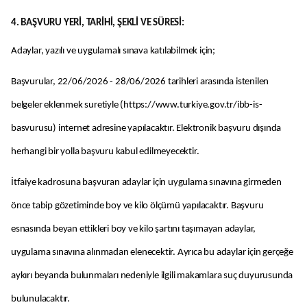
4. BAŞVURU YERİ, TARİHİ, ŞEKLİ VE SÜRESİ:
Adaylar, yazılı ve uygulamalı sınava katılabilmek için;
Başvurular, 22/06/2026 - 28/06/2026 tarihleri arasında istenilen
belgeler eklenmek suretiyle (https://www.turkiye.gov.tr/ibb-is-
basvurusu) internet adresine yapılacaktır. Elektronik başvuru dışında
herhangi bir yolla başvuru kabul edilmeyecektir.
İtfaiye kadrosuna başvuran adaylar için uygulama sınavına girmeden
önce tabip gözetiminde boy ve kilo ölçümü yapılacaktır. Başvuru
esnasında beyan ettikleri boy ve kilo şartını taşımayan adaylar,
uygulama sınavına alınmadan elenecektir. Ayrıca bu adaylar için gerçeğe
aykırı beyanda bulunmaları nedeniyle ilgili makamlara suç duyurusunda
bulunulacaktır.