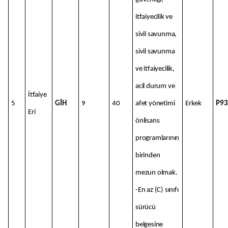
itfaiyecilik ve
sivil savunma,
sivil savunma
ve itfaiyecilik,
acil durum ve
İtfaiye
5
GİH
9
40
afet yönetimi
Erkek
P93
Eri
önlisans
programlarının
birinden
mezun olmak.
-En az (C) sınıfı
sürücü
belgesine