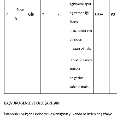
eğitimi ve spor
İtfaiye
öğretmenliği
7
9
25
Erkek
GİH
P3
Eri
lisans
programlarının
birinden
mezun olmak.
-En az (C) sınıfı
sürücü
belgesine
sahip olmak.
BAŞVURU GENEL VE ÖZEL ŞARTLARI:
İstanbul Büyükşehir Belediye Başkanlığının yukarıda belirtilen boş itfaiye