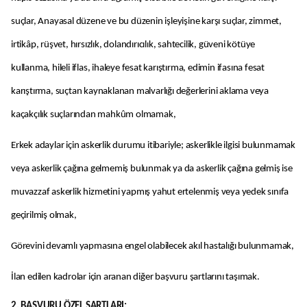
suçlar, Anayasal düzene ve bu düzenin işleyişine karşı suçlar, zimmet,
irtikâp, rüşvet, hırsızlık, dolandırıcılık, sahtecilik, güveni kötüye
kullanma, hileli iflas, ihaleye fesat karıştırma, edimin ifasına fesat
karıştırma, suçtan kaynaklanan malvarlığı değerlerini aklama veya
kaçakçılık suçlarından mahkûm olmamak,
Erkek adaylar için askerlik durumu itibariyle; askerlikle ilgisi bulunmamak
veya askerlik çağına gelmemiş bulunmak ya da askerlik çağına gelmiş ise
muvazzaf askerlik hizmetini yapmış yahut ertelenmiş veya yedek sınıfa
geçirilmiş olmak,
Görevini devamlı yapmasına engel olabilecek akıl hastalığı bulunmamak,
İlan edilen kadrolar için aranan diğer başvuru şartlarını taşımak.
2. BAŞVURU ÖZEL ŞARTLARI: