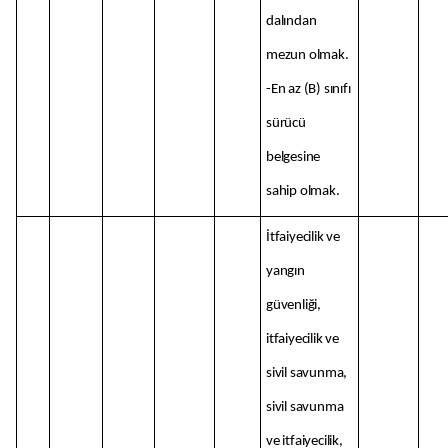
dalından
mezun olmak.
-En az (B) sınıfı
sürücü
belgesine
sahip olmak.
İtfaiyecilik ve
yangın
güvenliği,
itfaiyecilik ve
sivil savunma,
sivil savunma
ve itfaiyecilik,