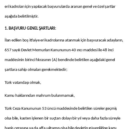
eri kadroları için yapılacak başvurularda aranan genel ve özel şartlar
aşağıda belirtilmiştir.
1. BAŞVURU GENEL ŞARTLARI:
İlan edilen boş itfaiye eri kadrolarına atanmak için başvuracak adayların,
657 sayılı Devlet Memurları Kanununun 40 ıncı maddesi ile 48 inci
maddesinin birinci fıkrasının (A) bendinde belirtilen aşağıdaki genel
şartlara sahip olmaları gerekmektedir;
Türk vatandaşı olmak,
Kamu haklarından mahrum bulunmamak,
Türk Ceza Kanununun 53 üncü maddesinde belirtilen süreler geçmiş
olsa bile, kasten işlenen bir suçtan dolayı bir yıl veya daha fazla süreyle
hapis cezasına ya da affa uğramış olsa bile devletin güvenliğine karşı