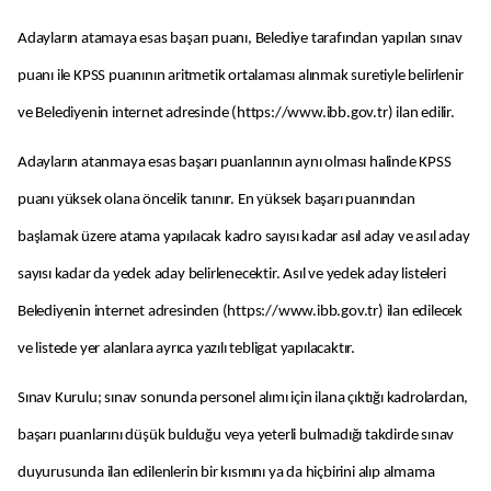
Adayların atamaya esas başarı puanı, Belediye tarafından yapılan sınav
puanı ile KPSS puanının aritmetik ortalaması alınmak suretiyle belirlenir
ve Belediyenin internet adresinde (https://www.ibb.gov.tr) ilan edilir.
Adayların atanmaya esas başarı puanlarının aynı olması halinde KPSS
puanı yüksek olana öncelik tanınır. En yüksek başarı puanından
başlamak üzere atama yapılacak kadro sayısı kadar asıl aday ve asıl aday
sayısı kadar da yedek aday belirlenecektir. Asıl ve yedek aday listeleri
Belediyenin internet adresinden (https://www.ibb.gov.tr) ilan edilecek
ve listede yer alanlara ayrıca yazılı tebligat yapılacaktır.
Sınav Kurulu; sınav sonunda personel alımı için ilana çıktığı kadrolardan,
başarı puanlarını düşük bulduğu veya yeterli bulmadığı takdirde sınav
duyurusunda ilan edilenlerin bir kısmını ya da hiçbirini alıp almama