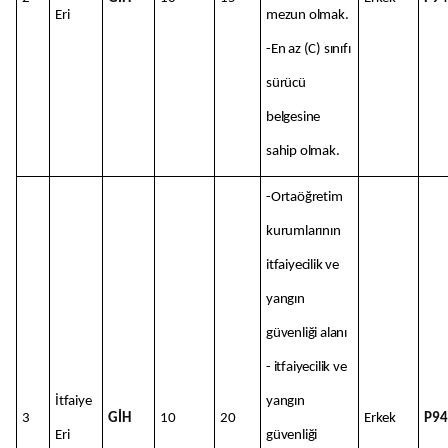
Eri
mezun olmak.
-En az (C) sınıfı
sürücü
belgesine
sahip olmak.
-Ortaöğretim
kurumlarının
itfaiyecilik ve
yangın
güvenliği alanı
- itfaiyecilik ve
İtfaiye
yangın
3
GİH
10
20
Erkek
P94
Eri
güvenliği