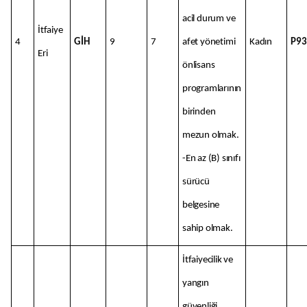
acil durum ve
İtfaiye
4
GİH
9
7
afet yönetimi
Kadın
P93
Eri
önlisans
programlarının
birinden
mezun olmak.
-En az (B) sınıfı
sürücü
belgesine
sahip olmak.
İtfaiyecilik ve
yangın
güvenliği,