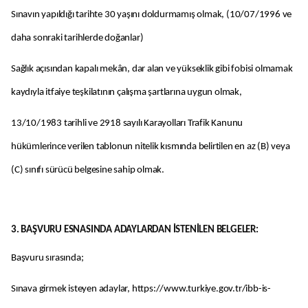
Sınavın yapıldığı tarihte 30 yaşını doldurmamış olmak, (10/07/1996 ve
daha sonraki tarihlerde doğanlar)
Sağlık açısından kapalı mekân, dar alan ve yükseklik gibi fobisi olmamak
kaydıyla itfaiye teşkilatının çalışma şartlarına uygun olmak,
13/10/1983 tarihli ve 2918 sayılı Karayolları Trafik Kanunu
hükümlerince verilen tablonun nitelik kısmında belirtilen en az (B) veya
(C) sınıfı sürücü belgesine sahip olmak.
3. BAŞVURU ESNASINDA ADAYLARDAN İSTENİLEN BELGELER:
Başvuru sırasında;
Sınava girmek isteyen adaylar, https://www.turkiye.gov.tr/ibb-is-