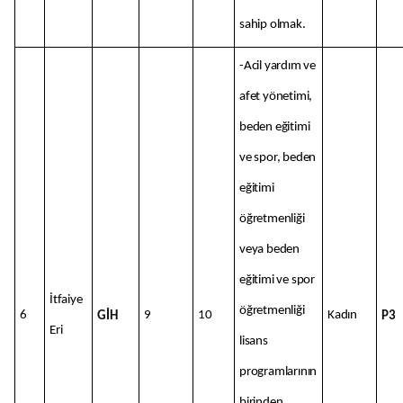
sahip olmak.
-Acil yardım ve
afet yönetimi,
beden eğitimi
ve spor, beden
eğitimi
öğretmenliği
veya beden
eğitimi ve spor
İtfaiye
öğretmenliği
6
9
10
Kadın
GİH
P3
Eri
lisans
programlarının
birinden