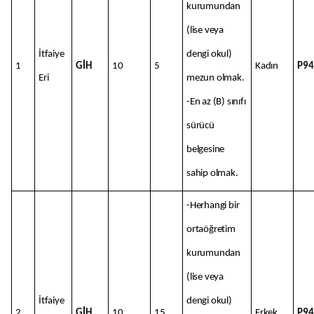
kurumundan
(lise veya
İtfaiye
dengi okul)
1
GİH
10
5
Kadın
P94
Eri
mezun olmak.
-En az (B) sınıfı
sürücü
belgesine
sahip olmak.
-Herhangi bir
ortaöğretim
kurumundan
(lise veya
İtfaiye
dengi okul)
2
GİH
10
15
Erkek
P94