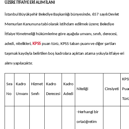
ÜZERE İTFAİYE ERİ ALIM İLANI
İstanbul Büyükşehir Belediye Başkanlığı bünyesinde, 657 sayılı Devlet
Memurları Kanununa tabi olarak istihdam edilmek üzere; Belediye
İtfaiye Yönetmeliği hükümlerine göre aşağıda unvanı, sınıfı, derecesi,
adedi, nitelikleri,
KPSS
puan türü, KPSS taban puanı ve diğer şartları
taşımak kaydıyla belirtilen boş kadrolara açıktan atama yoluyla itfaiye eri
alımı yapılacaktır.
KPS
Sıra
Kadro
Hizmet
Kadro
Kadro
Niteliği
Cinsiyeti
Pua
No
Unvanı
Sınıfı
Derecesi
Adedi
Tür
-Herhangi bir
ortaöğretim