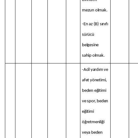
mezun olmak.
-En az (B) sınıfı
sürücü
belgesine
sahip olmak.
-Acil yardım ve
afet yönetimi,
beden eğitimi
ve spor, beden
eğitimi
öğretmenliği
veya beden