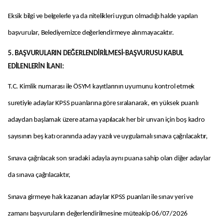
Eksik bilgi ve belgelerle ya da nitelikleri uygun olmadığı halde yapılan
başvurular, Belediyemizce değerlendirmeye alınmayacaktır.
5. BAŞVURULARIN DEĞERLENDİRİLMESİ-BAŞVURUSU KABUL
EDİLENLERİN İLANI:
T.C. Kimlik numarası ile ÖSYM kayıtlarının uyumunu kontrol etmek
suretiyle adaylar KPSS puanlarına göre sıralanarak, en yüksek puanlı
adaydan başlamak üzere atama yapılacak her bir unvan için boş kadro
sayısının beş katı oranında aday yazılı ve uygulamalı sınava çağrılacaktır,
Sınava çağrılacak son sıradaki adayla aynı puana sahip olan diğer adaylar
da sınava çağrılacaktır,
Sınava girmeye hak kazanan adaylar KPSS puanları ile sınav yeri ve
zamanı başvuruların değerlendirilmesine müteakip 06/07/2026