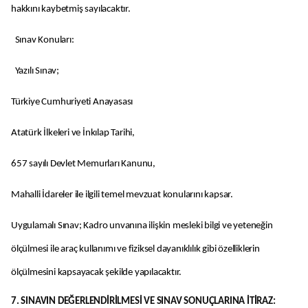
hakkını kaybetmiş sayılacaktır.
Sınav Konuları:
Yazılı Sınav;
Türkiye Cumhuriyeti Anayasası
Atatürk İlkeleri ve İnkılap Tarihi,
657 sayılı Devlet Memurları Kanunu,
Mahalli İdareler ile ilgili temel mevzuat konularını kapsar.
Uygulamalı Sınav; Kadro unvanına ilişkin mesleki bilgi ve yeteneğin
ölçülmesi ile araç kullanımı ve fiziksel dayanıklılık gibi özelliklerin
ölçülmesini kapsayacak şekilde yapılacaktır.
7. SINAVIN DEĞERLENDİRİLMESİ VE SINAV SONUÇLARINA İTİRAZ: