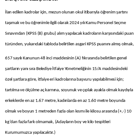
İlan edilen kadrolar için, mezun olunan okul itibarıyla öğrenim şartını
taşımak ve bu öğrenimle ilgili olarak 2024 yılı Kamu Personel Seçme
Sınavından (KPSS (B) grubu) alım yapılacak kadroların karşısındaki puan
türünden, yukarıdaki tabloda belirtilen asgari KPSS puanını almış olmak,
657 sayılı Kanunun 48 inci maddesinin (A) fıkrasında belirtilen genel
şartların yanı sıra Belediye İtfaiye Yönetmeliğinin 15/A maddesindeki
özel şartlara göre, itfaiye eri kadrolarına başvuru yapılabilmesi için;
tartılma ve ölçülme aç karnına, soyunuk ve çıplak ayakla olmak kaydıyla
erkeklerde en az 1.67 metre, kadınlarda en az 1.60 metre boyunda
olmak ve boyun 1 metreden fazla olan kısmı ile kilosu arasında (+,-) 10
kg’dan fazla fark olmamak, (Adayların boy ve kilo tespitleri
Kurumumuzca yapılacaktır.)