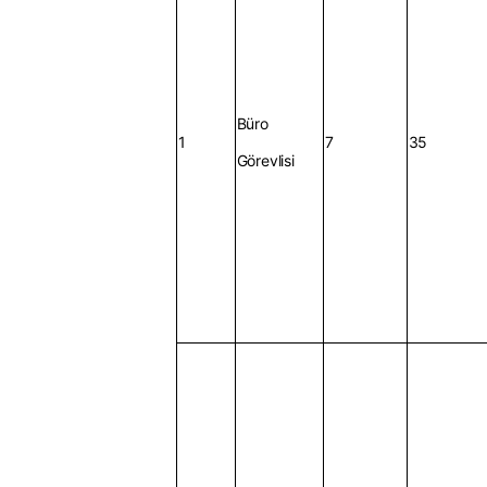
Büro
1
7
35
Görevlisi