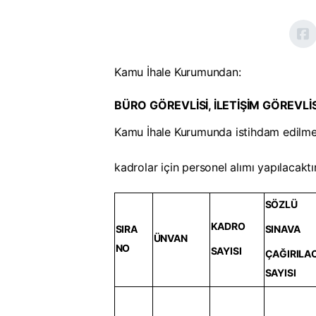
Kamu İhale Kurumundan:
BÜRO GÖREVLİSİ, İLETİŞİM GÖREVLİSİ
Kamu İhale Kurumunda istihdam edilmek 
kadrolar için personel alımı yapılacaktır
SÖZLÜ
KADRO
SIRA
SINAVA
ÜNVAN
NO
SAYISI
ÇAĞIRILA
SAYISI