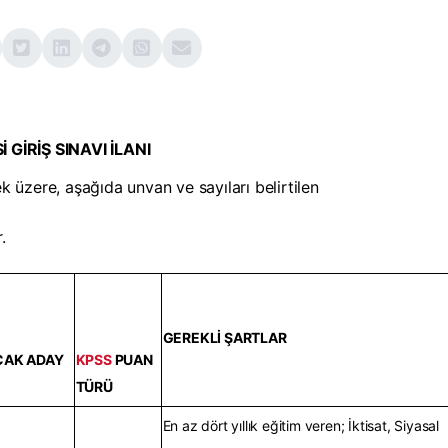
 GİRİŞ SINAVI İLANI
üzere, aşağıda unvan ve sayıları belirtilen
.
GEREKLİ ŞARTLAR
CAK ADAY
KPSS
PUAN
TÜRÜ
En az dört yıllık eğitim veren; İktisat, Siyasal