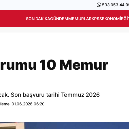
533 053 44 9
SON DAKIKA
GÜNDEM
MEMURLAR
KPSS
EKONOMI
EĞI
urumu 10 Memur
cak. Son başvuru tarihi Temmuz 2026
leme :
01.06.2026 06:20