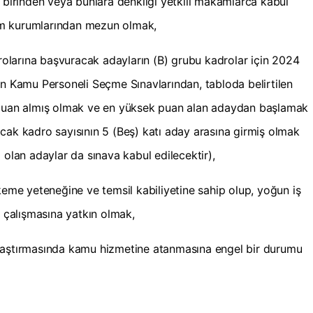
n birinden veya bunlara denkliği yetkili makamlarca kabul
etim kurumlarından mezun olmak,
drolarına başvuracak adayların (B) grubu kadrolar için 2024
en Kamu Personeli Seçme Sınavlarından, tabloda belirtilen
i puan almış olmak ve en yüksek puan alan adaydan başlamak
cak kadro sayısının 5 (Beş) katı aday arasına girmiş olmak
 olan adaylar da sınava kabul edilecektir),
keme yeteneğine ve temsil kabiliyetine sahip olup, yoğun iş
çalışmasına yatkın olmak,
raştırmasında kamu hizmetine atanmasına engel bir durumu