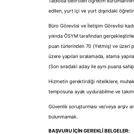
Tabloda belirtilen öğretim kurumlarını
edilen, yurt içi ve yurt dışındaki öğr
Büro Görevlisi ve İletişim Görevlisi ka
yılında ÖSYM tarafından gerçekleştiril
puan türlerinden 70 (Yetmiş) ve üzer
üzere yapılan sıralamada, atama yapıla
(Son sıradaki aday ile aynı puana sahip
Hizmetin gerektirdiği niteliklere, muha
temposuna ayak uydurabilme ve takım 
Güvenlik soruşturması ve/veya arşiv a
bulunmamak.
BAŞVURU İÇİN GEREKLİ BELGELER: