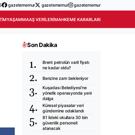
5
gazetememur
gazetememur
gazetememur
TIM
YAŞAM
MAAŞ VERILERI
MAHKEME KARARLARI
Son Dakika
Brent petrolün varil fiyatı
ne kadar oldu?
Benzine zam bekleniyor
Kuşadası Belediyesi'ne
yönelik operasyonda yeni
dalga
Küresel piyasalar veri
gündemine odaklandı
81 ildeki okullara 30 bin
güvenlik personeli
atanacak