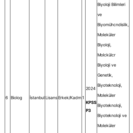
Biyoloji Bilimleri
ve
Biyomühcndislik,
Moleküler
Biyoloji,
Molckülcr
Biyoloji ve
Genetik,
Biyoteknoloji,
2024
Moleküler
6
Biolog
İstanbul
Lisans
Erkek/Kadm
1
KPSS
Biyoteknoloji,
P3
Biyoteknoloji ve
Moleküler