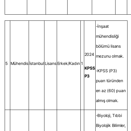
-İnşaat
mühendisliği
bölümü lisans
2024
mezunu olmak.
5
Mühendis
İstanbul
Lisans
Erkek/Kadın
1
KPSS
-KPSS (P3)
P3
puan türünden
en az (60) puan
almış olmak.
-Biyoloji, Tıbbi
Biyolojik Bilimler,