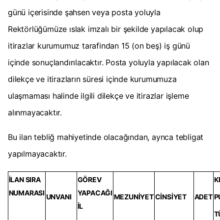
günü içerisinde şahsen veya posta yoluyla
Rektörlüğümüze ıslak imzalı bir şekilde yapılacak olup
itirazlar kurumumuz tarafindan 15 (on beş) iş günü
içinde sonuçlandırılacaktır. Posta yoluyla yapılacak olan
dilekçe ve itirazların süresi içinde kurumumuza
ulaşmaması halinde ilgili dilekçe ve itirazlar işleme
alınmayacaktır.
Bu ilan tebliğ mahiyetinde olacağından, aynca tebligat
yapılmayacaktır.
İLAN SIRA
GÖREV
K
NUMARASI
YAPACAĞI
UNVANI
MEZUNİYET
CİNSİYET
ADET
P
İL
T