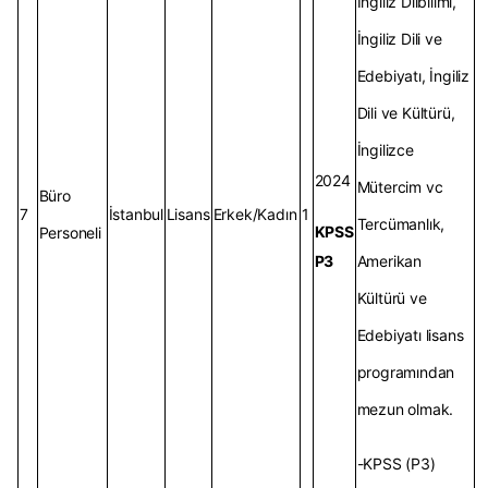
İngiliz Dilbilimi,
İngiliz Dili ve
Edebiyatı, İngiliz
Dili ve Kültürü,
İngilizce
2024
Mütercim vc
Büro
7
İstanbul
Lisans
Erkek/Kadın
1
Tercümanlık,
KPSS
Personeli
P3
Amerikan
Kültürü ve
Edebiyatı lisans
programından
mezun olmak.
-KPSS (P3)