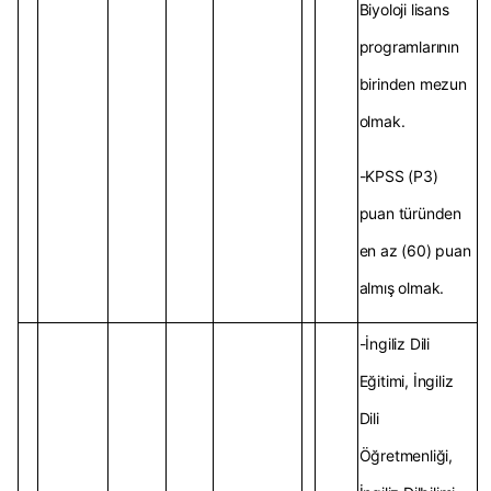
Biyoloji lisans
programlarının
birinden mezun
olmak.
-KPSS (P3)
puan türünden
en az (60) puan
almış olmak.
-İngiliz Dili
Eğitimi, İngiliz
Dili
Öğretmenliği,