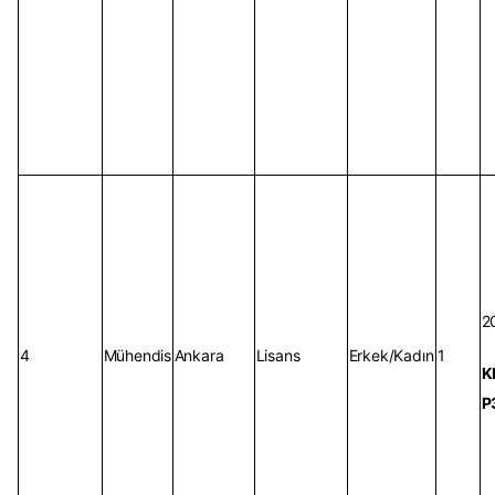
2
4
Mühendis
Ankara
Lisans
Erkek/Kadın
1
K
P