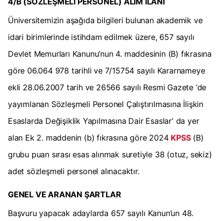
4/B (SÖZLEŞMELİ PERSONEL) ALIM İLANI
Üniversitemizin aşağıda bilgileri bulunan akademik ve
idari birimlerinde istihdam edilmek üzere, 657 sayılı
Devlet Memurları Kanunu’nun 4. maddesinin (B) fıkrasına
göre 06.064 978 tarihli ve 7/15754 sayılı Kararnameye
ekli 28.06.2007 tarih ve 26566 sayılı Resmi Gazete ‘de
yayımlanan Sözleşmeli Personel Çalıştırılmasına İlişkin
Esaslarda Değişiklik Yapılmasına Dair Esaslar' da yer
alan Ek 2. maddenin (b) fıkrasına göre 2024
KPSS
(B)
grubu puan sırası esas alınmak suretiyle 38 (otuz, sekiz)
adet sözleşmeli personel alınacaktır.
GENEL VE ARANAN ŞARTLAR
Başvuru yapacak adaylarda 657 sayılı Kanun’un 48.