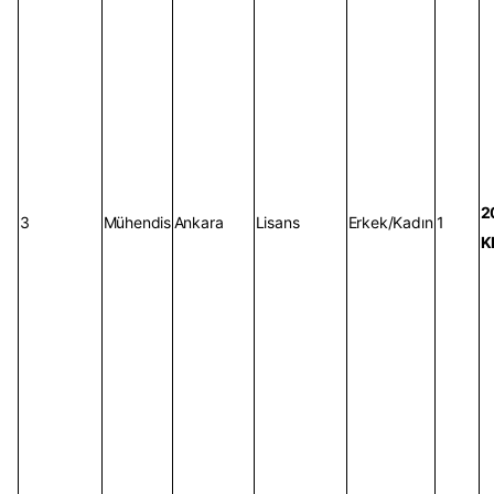
2
3
Mühendis
Ankara
Lisans
Erkek/Kadın
1
K