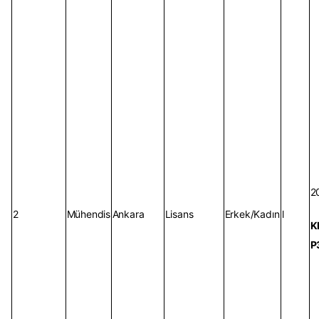
2
2
Mühendis
Ankara
Lisans
Erkek/Kadın
l
K
P