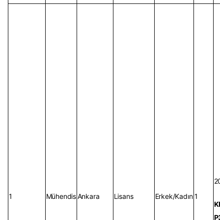
2
1
Mühendis
Ankara
Lisans
Erkek/Kadın
1
K
P