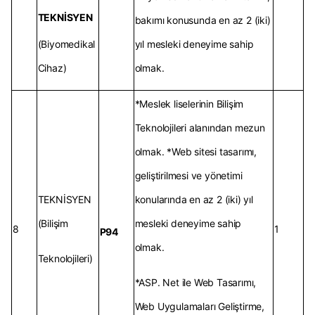
TEKNİSYEN
bakımı konusunda en az 2 (iki)
(Biyomedikal
yıl mesleki deneyime sahip
Cihaz)
olmak.
*Meslek liselerinin Bilişim
Teknolojileri alanından mezun
olmak. *Web sitesi tasarımı,
geliştirilmesi ve yönetimi
TEKNİSYEN
konularında en az 2 (iki) yıl
(Bilişim
mesleki deneyime sahip
8
1
P94
olmak.
Teknolojileri)
*ASP. Net ile Web Tasarımı,
Web Uygulamaları Geliştirme,