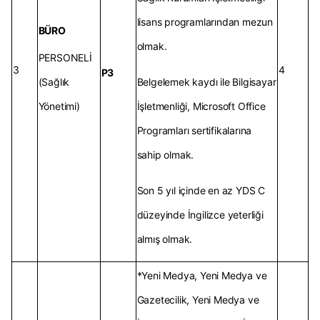
lisans programlarından mezun
BÜRO
olmak.
PERSONELİ
3
4
P3
(Sağlık
Belgelemek kaydı ile Bilgisayar
Yönetimi)
İşletmenliği, Microsoft Office
Programları sertifikalarına
sahip olmak.
Son 5 yıl içinde en az YDS C
düzeyinde İngilizce yeterliği
almış olmak.
*Yeni Medya, Yeni Medya ve
Gazetecilik, Yeni Medya ve