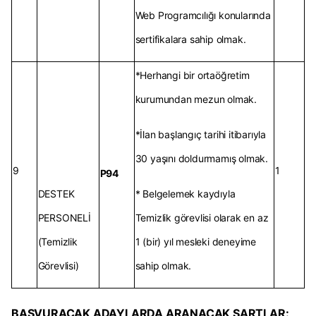
Web Programcılığı konularında
sertifikalara sahip olmak.
*Herhangi bir ortaöğretim
kurumundan mezun olmak.
*İlan başlangıç tarihi itibarıyla
30 yaşını doldurmamış olmak.
9
1
P94
DESTEK
* Belgelemek kaydıyla
PERSONELİ
Temizlik görevlisi olarak en az
(Temizlik
1 (bir) yıl mesleki deneyime
Görevlisi)
sahip olmak.
BAŞVURACAK ADAYLARDA ARANACAK ŞARTLAR: