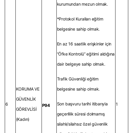
kurumundan mezun olmak.
*Protokol Kuralları eğitim
belgesine sahip olmak.
En az 16 saatlik erişkinler için
“Öfke Kontrolü” eğitimi aldığına
dair belgeye sahip olmak.
Trafik Güvenliği eğitim
KORUMA VE
belgesine sahip olmak.
GÜVENLİK
Son başvuru tarihi itibarıyla
6
1
P94
GÖREVLİSİ
geçerlilik süresi dolmamış
(Kadın)
silahlı/silahsız özel güvenlik