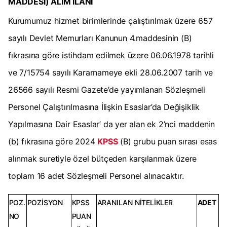
MADDESİ) ALIM İLANI
Kurumumuz hizmet birimlerinde çalıştırılmak üzere 657
sayılı Devlet Memurları Kanunun 4.maddesinin (B)
fıkrasına göre istihdam edilmek üzere 06.06.1978 tarihli
ve 7/15754 sayılı Kararnameye ekli 28.06.2007 tarih ve
26566 sayılı Resmi Gazete’de yayımlanan Sözleşmeli
Personel Çalıştırılmasına İlişkin Esaslar’da Değişiklik
Yapılmasına Dair Esaslar’ da yer alan ek 2’nci maddenin
(b) fıkrasına göre 2024
KPSS
(B) grubu puan sırası esas
alınmak suretiyle özel bütçeden karşılanmak üzere
toplam 16 adet Sözleşmeli Personel alınacaktır.
POZ.
POZİSYON
KPSS
ARANILAN NİTELİKLER
ADET
NO
PUAN