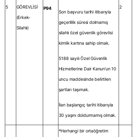
5
GÖREVLİSİ
2
P94
Son başvuru tarihi itibarıyla
(Erkek-
geçerlilik süresi dolmamış
Silahlı)
silahlı özel güvenlik görevlisi
kimlik kartına sahip olmak.
5188 sayılı Özel Güvenlik
Hizmetlerine Dair Kanun’un 10
uncu maddesinde belirtilen
şartları taşımak.
İlan başlangıç tarihi itibarıyla
30 yaşını doldurmamış olmak.
*Herhangi bir ortaöğretim