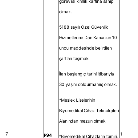
görevlisi kimlik kartına sahip
olmak.
5188 sayılı Özel Güvenlik
Hizmetlerine Dair Kanun’un 10
uncu maddesinde belirtilen
şartları taşımak.
İlan başlangıç tarihi itibarıyla
30 yaşını doldurmamış olmak.
*Meslek Liselerinin
Biyomedikal Cihaz Teknolojileri
Alanından mezun olmak.
7
1
P94
*Biyomedikal Cihazların tamiri,