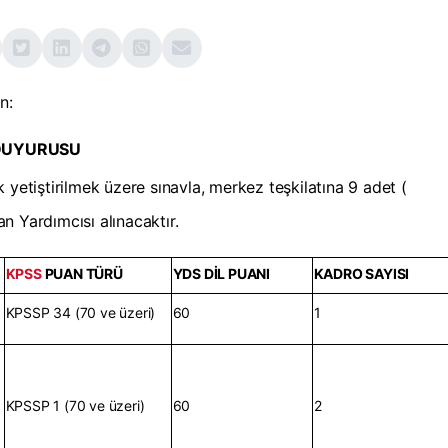
n:
 DUYURUSU
 yetiştirilmek üzere sınavla, merkez teşkilatına 9
adet (
n Yardımcısı alınacaktır.
KPSS
PUAN TÜRÜ
YDS DİL PUANI
KADRO SAYISI
KPSSP 34 (70 ve üzeri)
60
1
KPSSP 1 (70 ve üzeri)
60
2