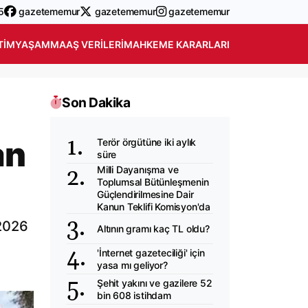
5
gazetememur
gazetememur
gazetememur
TIM
YAŞAM
MAAŞ VERILERI
MAHKEME KARARLARI
Son Dakika
an
Terör örgütüne iki aylık
süre
Milli Dayanışma ve
Toplumsal Bütünleşmenin
Güçlendirilmesine Dair
Kanun Teklifi Komisyon'da
 2026
Altının gramı kaç TL oldu?
'İnternet gazeteciliği' için
yasa mı geliyor?
Şehit yakını ve gazilere 52
bin 608 istihdam