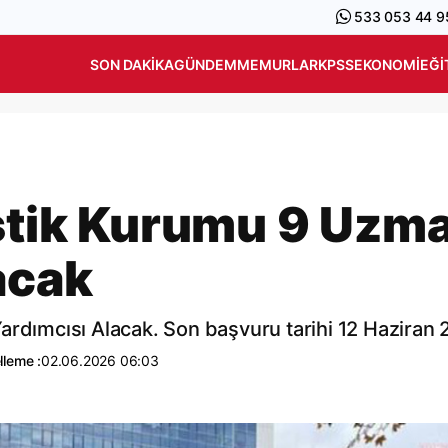
533 053 44 9
SON DAKIKA
GÜNDEM
MEMURLAR
KPSS
EKONOMI
EĞI
istik Kurumu 9 Uzm
acak
ardımcısı Alacak. Son başvuru tarihi 12 Haziran
lleme :
02.06.2026 06:03