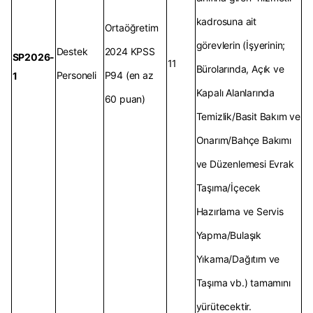
kadrosuna ait
Ortaöğretim
görevlerin (İşyerinin;
Destek
2024 KPSS
SP2026-
11
Bürolarında, Açık ve
Personeli
P94 (en az
1
Kapalı Alanlarında
60 puan)
Temizlik/Basit Bakım ve
Onarım/Bahçe Bakımı
ve Düzenlemesi Evrak
Taşıma/İçecek
Hazırlama ve Servis
Yapma/Bulaşık
Yıkama/Dağıtım ve
Taşıma vb.) tamamını
yürütecektir.