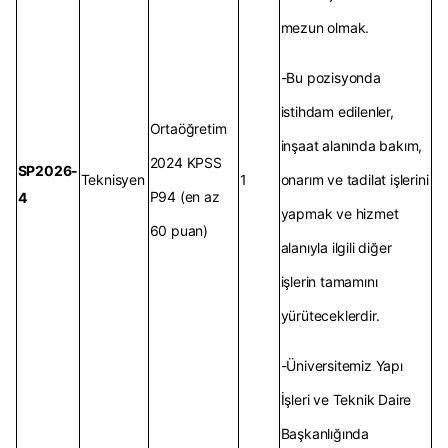
mezun olmak.
-Bu pozisyonda
istihdam edilenler,
Ortaöğretim
inşaat alanında bakım,
2024 KPSS
SP2026-
Teknisyen
1
onarım ve tadilat işlerini
P94 (en az
4
yapmak ve hizmet
60 puan)
alanıyla ilgili diğer
işlerin tamamını
yürüteceklerdir.
-Üniversitemiz Yapı
İşleri ve Teknik Daire
Başkanlığında