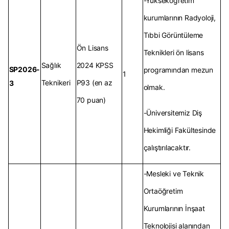
-Yükseköğretim
kurumlarının Radyoloji,
Tıbbi Görüntüleme
Ön Lisans
Teknikleri ön lisans
Sağlık
2024 KPSS
SP2026-
programından mezun
1
Teknikeri
P93 (en az
3
olmak.
70 puan)
-Üniversitemiz Diş
Hekimliği Fakültesinde
çalıştırılacaktır.
-Mesleki ve Teknik
Ortaöğretim
Kurumlarının İnşaat
Teknolojisi alanından