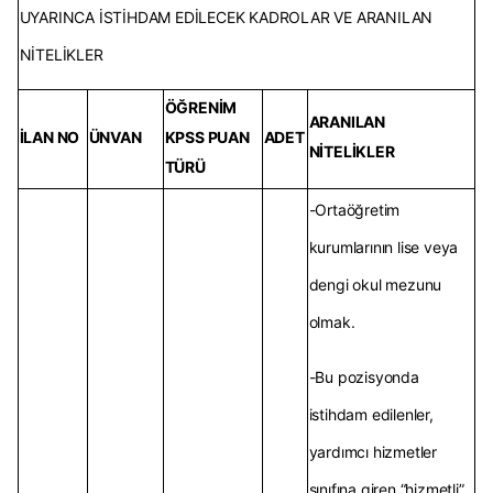
UYARINCA İSTİHDAM EDİLECEK KADROLAR VE ARANILAN
NİTELİKLER
ÖĞRENİM
ARANILAN
İLAN NO
ÜNVAN
KPSS PUAN
ADET
NİTELİKLER
TÜRÜ
-Ortaöğretim
kurumlarının lise veya
dengi okul mezunu
olmak.
-Bu pozisyonda
istihdam edilenler,
yardımcı hizmetler
sınıfına giren “hizmetli”