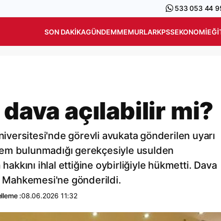
533 053 44 9
SON DAKIKA
GÜNDEM
MEMURLAR
KPSS
EKONOMI
EĞI
 dava açılabilir mi?
versitesi'nde görevli avukata gönderilen uyarı
işlem bulunmadığı gerekçesiyle usulden
kkını ihlal ettiğine oybirliğiyle hükmetti. Dava
re Mahkemesi'ne gönderildi.
lleme :
08.06.2026 11:32