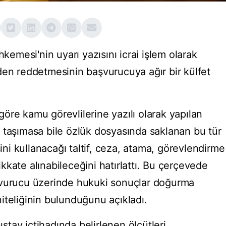
mesi'nin uyarı yazısını icrai işlem olarak
den reddetmesinin başvurucuya ağır bir külfet
öre kamu görevlilerine yazılı olarak yapılan
iği taşımasa bile özlük dosyasında saklanan bu tür
sini kullanacağı taltif, ceza, atama, görevlendirme
dikkate alınabileceğini hatırlattı. Bu çerçevede
şvurucu üzerinde hukuki sonuçlar doğurma
 niteliğinin bulunduğunu açıkladı.
tay içtihadında belirlenen ölçütleri