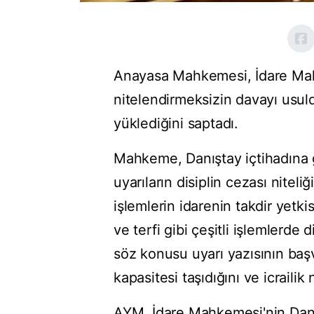
Anayasa Mahkemesi, İdare Mahke
nitelendirmeksizin davayı usul
yüklediğini saptadı.
Mahkeme, Danıştay içtihadına g
uyarıların disiplin cezası nitel
işlemlerin idarenin takdir yetki
ve terfi gibi çeşitli işlemlerde 
söz konusu uyarı yazısının ba
kapasitesi taşıdığını ve icrailik
AYM, İdare Mahkemesi'nin Danış