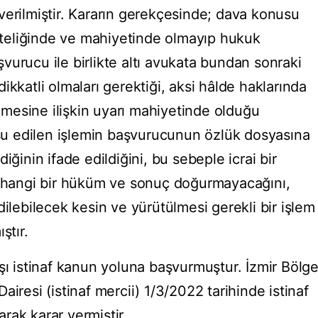
verilmiştir. Kararın gerekçesinde; dava konusu
niteliğinde ve mahiyetinde olmayıp hukuk
vurucu ile birlikte altı avukata bundan sonraki
ikkatli olmaları gerektiği, aksi hâlde haklarında
ilmesine ilişkin uyarı mahiyetinde olduğu
nusu edilen işlemin başvurucunun özlük dosyasına
iğinin ifade edildiğini, bu sebeple icrai bir
erhangi bir hüküm ve sonuç doğurmayacağını,
dilebilecek kesin ve yürütülmesi gerekli bir işlem
ştır.
şı istinaf kanun yoluna başvurmuştur. İzmir Bölg
iresi (istinaf mercii) 1/3/2022 tarihinde istinaf
rak karar vermiştir.