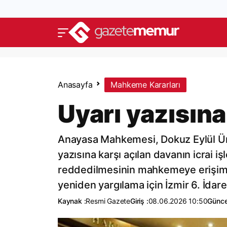
Anasayfa
Mahkeme Kararları
Uyarı yazısına
Anayasa Mahkemesi, Dokuz Eylül Üni
yazısına karşı açılan davanın icrai 
reddedilmesinin mahkemeye erişim ha
yeniden yargılama için İzmir 6. İda
Kaynak :
Resmi Gazete
Giriş :
08.06.2026 10:50
Günce