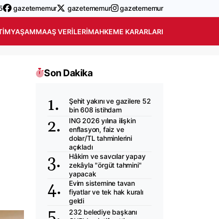
5
gazetememur
gazetememur
gazetememur
TIM
YAŞAM
MAAŞ VERILERI
MAHKEME KARARLARI
Son Dakika
Şehit yakını ve gazilere 52
bin 608 istihdam
ING 2026 yılına ilişkin
enflasyon, faiz ve
dolar/TL tahminlerini
açıkladı
Hâkim ve savcılar yapay
zekâyla "örgüt tahmini"
yapacak
Evim sistemine tavan
fiyatlar ve tek hak kuralı
geldi
232 belediye başkanı