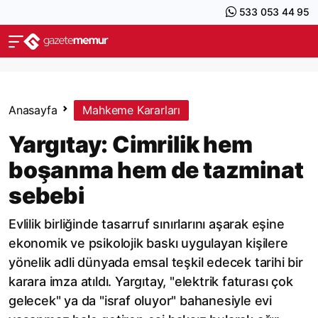
533 053 44 95
Anasayfa
Mahkeme Kararları
Yargıtay: Cimrilik hem
boşanma hem de tazminat
sebebi
Evlilik birliğinde tasarruf sınırlarını aşarak eşine
ekonomik ve psikolojik baskı uygulayan kişilere
yönelik adli dünyada emsal teşkil edecek tarihi bir
karara imza atıldı. Yargıtay, "elektrik faturası çok
gelecek" ya da "israf oluyor" bahanesiyle evi