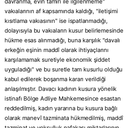
davranma, evin tamiri ile ilgilenmeme"
vakıalarının af kapsamında kaldığı, "iletişimi
kısıtlama vakıasının" ise ispatlanmadığı,
dolayısıyla bu vakıaların kusur belirlemesinde
hükme esas alınmadığı, buna karşılık "davalı
erkeğin eşinin maddî olarak ihtiyaçlarını
karşılamamak suretiyle ekonomik şiddet
uyguladığı" ve bu suretle tam kusurlu olduğu
kabul edilerek boşanma kararı verildiği
anlaşılmıştır. Davacı kadının kusura yönelik
istinafı Bölge Adliye Mahkemesince esastan
reddedilmiş, kadın yararına bu kusura bağlı
olarak manevî tazminata hükmedilmiş, maddî
tazminat ve yoksulluk nafakası miktarlarının