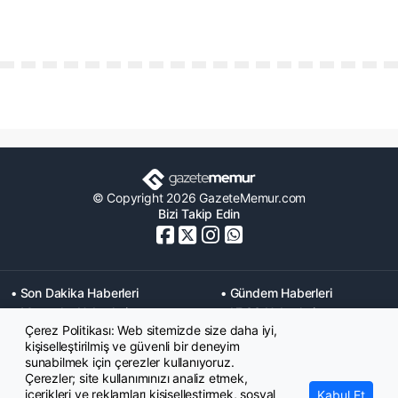
© Copyright 2026 GazeteMemur.com
Bizi Takip Edin
• Son Dakika Haberleri
• Gündem Haberleri
• Memurlar Haberleri
• KPSS Haberleri
Çerez Politikası: Web sitemizde size daha iyi,
• Ekonomi Haberleri
• Eğitim Haberleri
kişiselleştirilmiş ve güvenli bir deneyim
• Yaşam Haberleri
• Maaş Verileri Haberleri
sunabilmek için çerezler kullanıyoruz.
• Mahkeme Kararları
Çerezler; site kullanımınızı analiz etmek,
Haberleri
içerikleri ve reklamları kişiselleştirmek, sosyal
Kabul Et