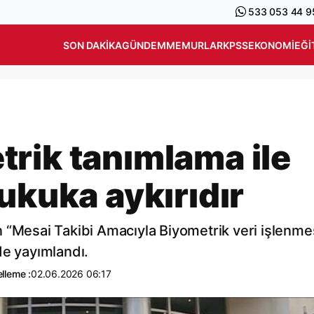
533 053 44 9
SON DAKIKA
GÜNDEM
MEMURLAR
KPSS
EKONOMI
EĞI
rik tanımlama ile
ukuka aykırıdır
 “Mesai Takibi Amacıyla Biyometrik veri işlenme
de yayımlandı.
lleme :
02.06.2026 06:17