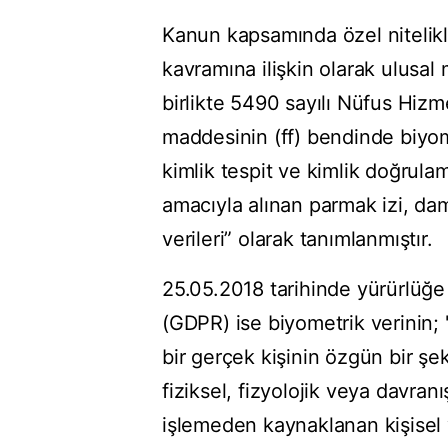
Kanun kapsamında özel nitelikli
kavramına ilişkin olarak ulusa
birlikte 5490 sayılı Nüfus Hizm
maddesinin (ff) bendinde biyomet
kimlik tespit ve kimlik doğrula
amacıyla alınan parmak izi, dam
verileri” olarak tanımlanmıştır.
25.05.2018 tarihinde yürürlüğ
(GDPR) ise biyometrik verinin; 
bir gerçek kişinin özgün bir şe
fiziksel, fizyolojik veya davranı
işlemeden kaynaklanan kişisel v