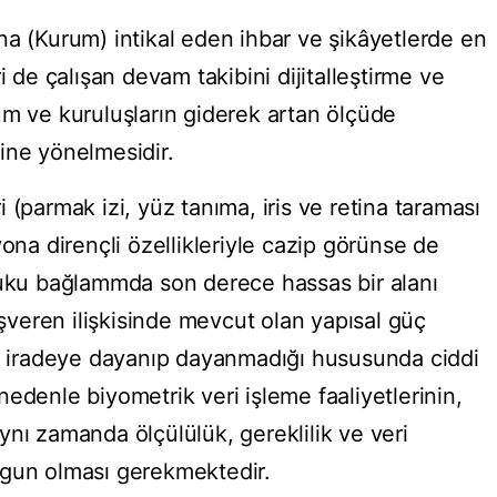
na (Kurum) intikal eden ihbar ve şikâyetlerde en
i de çalışan devam takibini dijitalleştirme ve
um ve kuruluşların giderek artan ölçüde
ine yönelmesidir.
 (parmak izi, yüz tanıma, iris ve retina taraması
yona dirençli özellikleriyle cazip görünse de
kuku bağlammda son derece hassas bir alanı
işveren ilişkisinde mevcut olan yapısal güç
ür iradeye dayanıp dayanmadığı hususunda ciddi
edenle biyometrik veri işleme faaliyetlerinin,
nı zamanda ölçülülük, gereklilik ve veri
ygun olması gerekmektedir.