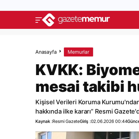
Anasayfa
Memurlar
KVKK: Biyomet
mesai takibi h
Kişisel Verileri Koruma Kurumu'ndan
hakkında ilke kararı” Resmi Gazete'
Kaynak :
Resmi Gazete
Giriş :
02.06.2026 00:44
Günce