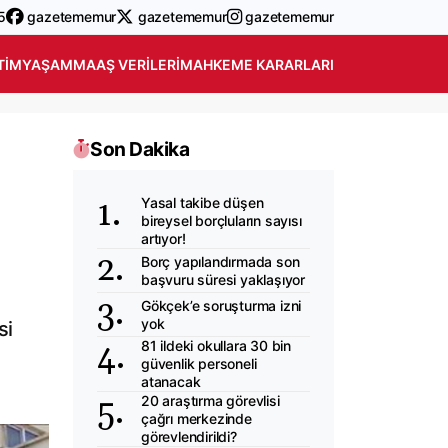
5
gazetememur
gazetememur
gazetememur
TIM
YAŞAM
MAAŞ VERILERI
MAHKEME KARARLARI
Son Dakika
Yasal takibe düşen
bireysel borçluların sayısı
artıyor!
Borç yapılandırmada son
başvuru süresi yaklaşıyor
Gökçek’e soruşturma izni
yok
si
81 ildeki okullara 30 bin
güvenlik personeli
atanacak
20 araştırma görevlisi
çağrı merkezinde
görevlendirildi?