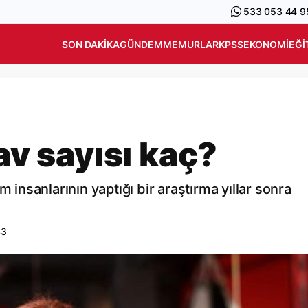
533 053 44 9
SON DAKIKA
GÜNDEM
MEMURLAR
KPSS
EKONOMI
EĞI
nav sayısı kaç?
m insanlarının yaptığı bir araştırma yıllar sonra
43