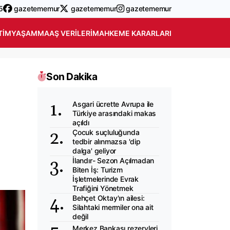
5
gazetememur
gazetememur
gazetememur
TIM
YAŞAM
MAAŞ VERILERI
MAHKEME KARARLARI
Son Dakika
Asgari ücrette Avrupa ile
Türkiye arasındaki makas
açıldı
Çocuk suçluluğunda
tedbir alınmazsa 'dip
dalga' geliyor
İlandır- Sezon Açılmadan
Biten İş: Turizm
İşletmelerinde Evrak
Trafiğini Yönetmek
Behçet Oktay'ın ailesi:
Silahtaki mermiler ona ait
değil
Merkez Bankası rezervleri