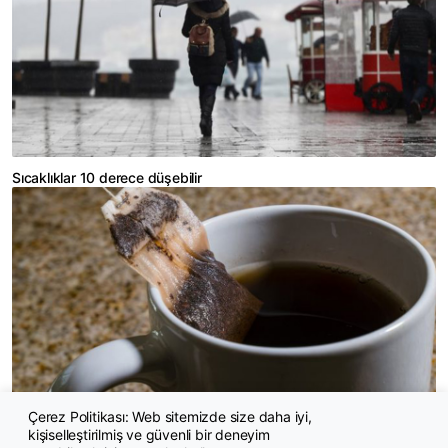
Sıcaklıklar 10 derece düşebilir
Çerez Politikası: Web sitemizde size daha iyi,
kişiselleştirilmiş ve güvenli bir deneyim
Araştırma: Poşet çaylarda mikroplastik tehlikesi