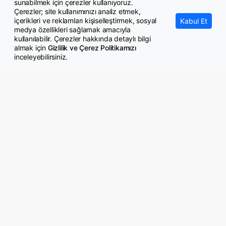
sunabilmek için çerezler kullanıyoruz.
Çerezler; site kullanımınızı analiz etmek,
içerikleri ve reklamları kişiselleştirmek, sosyal
Kabul Et
medya özellikleri sağlamak amacıyla
kullanılabilir. Çerezler hakkında detaylı bilgi
almak için
Gizlilik ve Çerez Politikamızı
inceleyebilirsiniz.
© Copyright 2026 GazeteMemur.com
Bizi Takip Edin
• Son Dakika Haberleri
• Gündem Haberleri
• Memurlar Haberleri
• KPSS Haberleri