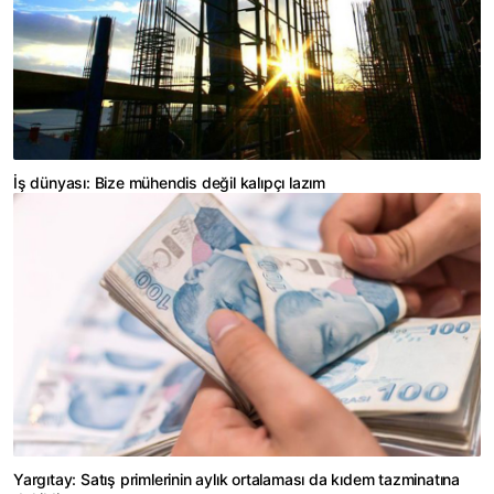
İş dünyası: Bize mühendis değil kalıpçı lazım
Yargıtay: Satış primlerinin aylık ortalaması da kıdem tazminatına