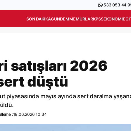
533 053 44 9
SON DAKIKA
GÜNDEM
MEMURLAR
KPSS
EKONOMI
EĞI
ri satışları 2026
sert düştü
nut piyasasında mayıs ayında sert daralma yaşand
rüldü.
lleme :
18.06.2026 10:34