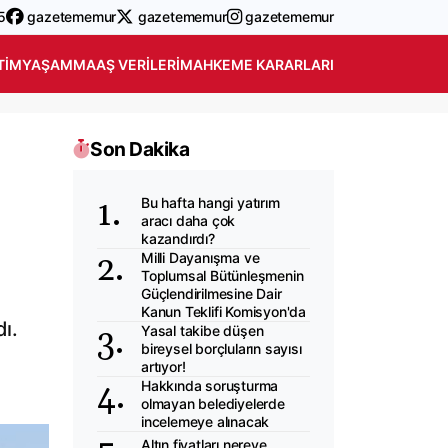
5
gazetememur
gazetememur
gazetememur
TIM
YAŞAM
MAAŞ VERILERI
MAHKEME KARARLARI
Son Dakika
Bu hafta hangi yatırım
aracı daha çok
kazandırdı?
Milli Dayanışma ve
Toplumsal Bütünleşmenin
Güçlendirilmesine Dair
Kanun Teklifi Komisyon'da
ı.
Yasal takibe düşen
bireysel borçluların sayısı
artıyor!
Hakkında soruşturma
olmayan belediyelerde
incelemeye alınacak
Altın fiyatları nereye