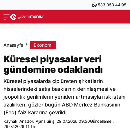
533 053 44 95
Anasayfa
Ekonomi
Küresel piyasalar veri
gündemine odaklandı
Küresel piyasalarda çip üreten şirketlerin
hisselerindeki satış baskısının derinleşmesi ve
jeopolitik gerilimlerin yeniden artmasıyla risk iştahı
azalırken, gözler bugün ABD Merkez Bankasının
(Fed) faiz kararına çevrildi.
Kaynak :
Anadolu Ajansı
Giriş :
29.07.2026 09:50
Güncelleme :
29.07.2026 11:15