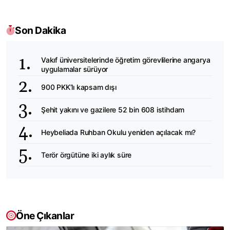
Son Dakika
Vakıf üniversitelerinde öğretim görevlilerine angarya
uygulamalar sürüyor
900 PKK’lı kapsam dışı
Şehit yakını ve gazilere 52 bin 608 istihdam
Heybeliada Ruhban Okulu yeniden açılacak mı?
Terör örgütüne iki aylık süre
Öne Çıkanlar