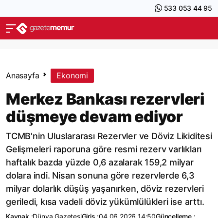
533 053 44 95
Anasayfa
Ekonomi
Merkez Bankası rezervleri
düşmeye devam ediyor
TCMB'nin Uluslararası Rezervler ve Döviz Likiditesi
Gelişmeleri raporuna göre resmi rezerv varlıkları
haftalık bazda yüzde 0,6 azalarak 159,2 milyar
dolara indi. Nisan sonuna göre rezervlerde 6,3
milyar dolarlık düşüş yaşanırken, döviz rezervleri
geriledi, kısa vadeli döviz yükümlülükleri ise arttı.
Kaynak :
Dünya Gazetesi
Giriş :
04.06.2026 14:50
Güncelleme :