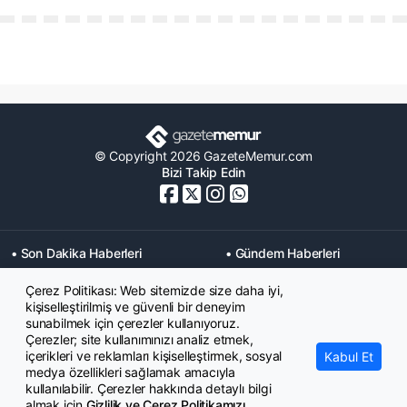
© Copyright 2026 GazeteMemur.com
Bizi Takip Edin
• Son Dakika Haberleri
• Gündem Haberleri
• Memurlar Haberleri
• KPSS Haberleri
Çerez Politikası: Web sitemizde size daha iyi,
• Ekonomi Haberleri
• Eğitim Haberleri
kişiselleştirilmiş ve güvenli bir deneyim
• Yaşam Haberleri
• Maaş Verileri Haberleri
sunabilmek için çerezler kullanıyoruz.
• Mahkeme Kararları
Çerezler; site kullanımınızı analiz etmek,
Haberleri
içerikleri ve reklamları kişiselleştirmek, sosyal
Kabul Et
medya özellikleri sağlamak amacıyla
kullanılabilir. Çerezler hakkında detaylı bilgi
almak için
Gizlilik ve Çerez Politikamızı