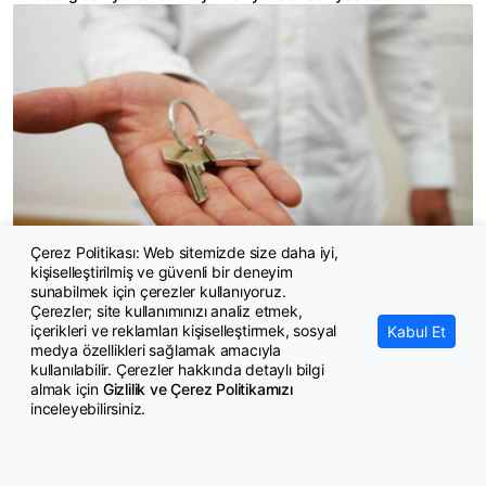
Çerez Politikası: Web sitemizde size daha iyi,
kişiselleştirilmiş ve güvenli bir deneyim
Evim sistemine tavan fiyatlar ve tek hak kuralı geldi
sunabilmek için çerezler kullanıyoruz.
Çerezler; site kullanımınızı analiz etmek,
içerikleri ve reklamları kişiselleştirmek, sosyal
Kabul Et
medya özellikleri sağlamak amacıyla
kullanılabilir. Çerezler hakkında detaylı bilgi
almak için
Gizlilik ve Çerez Politikamızı
inceleyebilirsiniz.