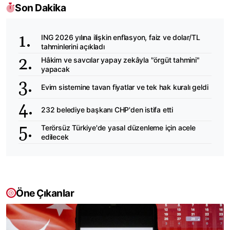
Son Dakika
ING 2026 yılına ilişkin enflasyon, faiz ve dolar/TL
tahminlerini açıkladı
Hâkim ve savcılar yapay zekâyla "örgüt tahmini"
yapacak
Evim sistemine tavan fiyatlar ve tek hak kuralı geldi
232 belediye başkanı CHP'den istifa etti
Terörsüz Türkiye'de yasal düzenleme için acele
edilecek
Öne Çıkanlar