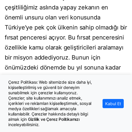
çeşitliliğimiz aslında yapay zekanın en
önemli unsuru olan veri konusunda
Türkiye'ye pek çok ülkenin sahip olmadığı bir
fırsat penceresi açıyor. Bu fırsat penceresini
özellikle kamu olarak geliştiricileri aralamayı
bir misyon addediyoruz. Bunun için
önümüzdeki dönemde bu yıl sonuna kadar
bunların tanımlarıyla ilgili süreçleri
Çerez Politikası: Web sitemizde size daha iyi,
tamamlayıp bunun da paylaşımını
kişiselleştirilmiş ve güvenli bir deneyim
sunabilmek için çerezler kullanıyoruz.
yapacağız."
Çerezler; site kullanımınızı analiz etmek,
içerikleri ve reklamları kişiselleştirmek, sosyal
Kabul Et
medya özellikleri sağlamak amacıyla
Yaklaşık 2 bin kamu veri setini Türk yapay
kullanılabilir. Çerezler hakkında detaylı bilgi
almak için
Gizlilik ve Çerez Politikamızı
zeka geliştiricilerinin istifadesine sunmayı
inceleyebilirsiniz.