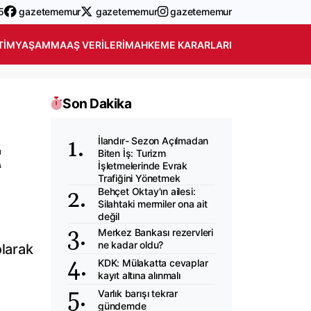
5
gazetememur
gazetememur
gazetememur
TIM
YAŞAM
MAAŞ VERILERI
MAHKEME KARARLARI
Son Dakika
İlandır- Sezon Açılmadan
t
Biten İş: Turizm
İşletmelerinde Evrak
Trafiğini Yönetmek
Behçet Oktay'ın ailesi:
Silahtaki mermiler ona ait
değil
Merkez Bankası rezervleri
ne kadar oldu?
olarak
KDK: Mülakatta cevaplar
kayıt altına alınmalı
Varlık barışı tekrar
gündemde