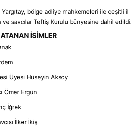
argıtay, bölge adliye mahkemeleri ile çeşitli il
ve savcılar Teftiş Kurulu bünyesine dahil edildi.
 ATANAN İSİMLER
ğanak
Erdem
esi Üyesi Hüseyin Aksoy
cı Ömer Ergün
nç İğrek
ısı İlker İkiş