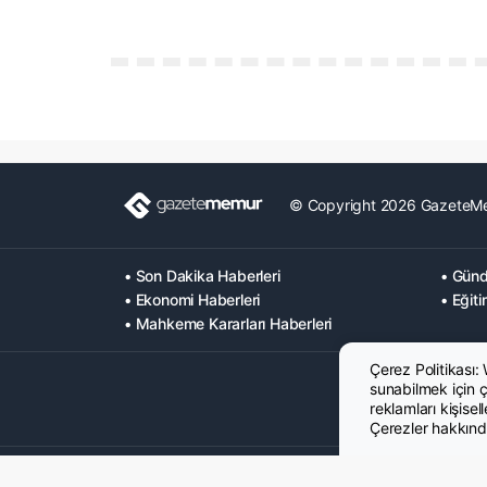
© Copyright 2026 GazeteM
• Son Dakika Haberleri
• Günd
• Ekonomi Haberleri
• Eğiti
• Mahkeme Kararları Haberleri
Çerez Politikası:
sunabilmek için çe
reklamları kişisel
Çerezler hakkında
Hakkımızda
Künye
Gizlilik Politikası
Çerez Poltikası
KVK