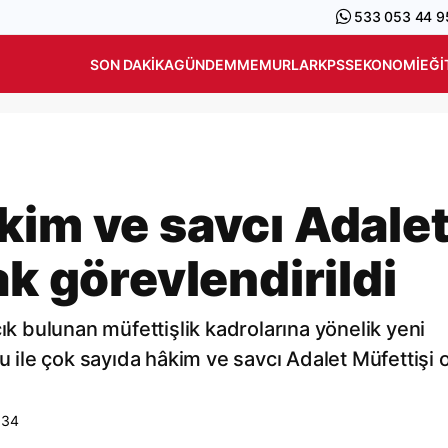
533 053 44 9
SON DAKIKA
GÜNDEM
MEMURLAR
KPSS
EKONOMI
EĞI
kim ve savcı Adale
ak görevlendirildi
çık bulunan müfettişlik kadrolarına yönelik yeni
u ile çok sayıda hâkim ve savcı Adalet Müfettişi 
:34