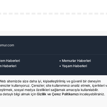
emur.com
em Haberleri
• Memurlar Haberleri
m Haberleri
• Yaşam Haberleri
 Web sitemizde size daha iyi, kişiselleştirilmiş ve güvenli bir deneyim
rezler kullanıyoruz. Çerezler; site kullanımınızı analiz etmek, içerikleri 
leştirmek, sosyal medya özellikleri sağlamak amacıyla kullanılabilir.
 detaylı bilgi almak için
Gizlilik ve Çerez Politikamızı
inceleyebilirsiniz.
K Metni
İletişim