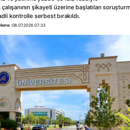
k çalışanının şikayeti üzerine başlatılan soruştur
dli kontrolle serbest bırakıldı.
lleme :
08.07.2026 07:33