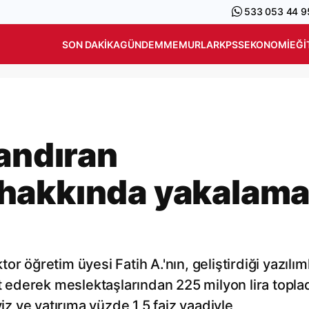
533 053 44 9
SON DAKIKA
GÜNDEM
MEMURLAR
KPSS
EKONOMI
EĞI
landıran
hakkında yakalam
r öğretim üyesi Fatih A.'nın, geliştirdiği yazılım
ederek meslektaşlarından 225 milyon lira toplad
viz ve yatırıma yüzde 1,5 faiz vaadiyle