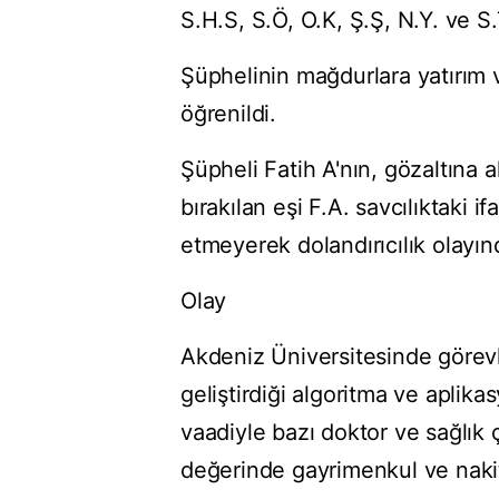
S.H.S, S.Ö, O.K, Ş.Ş, N.Y. ve S.
Şüphelinin mağdurlara yatırım
öğrenildi.
Şüpheli Fatih A'nın, gözaltına a
bırakılan eşi F.A. savcılıktaki 
etmeyerek dolandırıcılık olayı
Olay
Akdeniz Üniversitesinde görevli
geliştirdiği algoritma ve apli
vaadiyle bazı doktor ve sağlık 
değerinde gayrimenkul ve nakit 