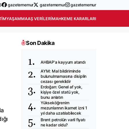
5
gazetememur
gazetememur
gazetememur
TIM
YAŞAM
MAAŞ VERILERI
MAHKEME KARARLARI
Son Dakika
AHBAP'a kayyum atandı
AYM: Mal bildiriminde
a
bulunulmamasına disiplin
cezası gereklidir
Erdoğan: Genel af yok,
kişiye özel statü yok,
bunu anlatın
Yükseköğrenim
mezunlarının ikamet izni 1
la
yıl daha uzatılabilecek
ığı
Brent petrolün varil fiyatı
ne kadar oldu?