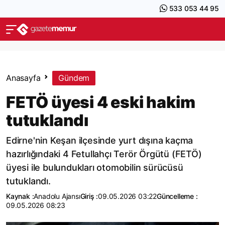
533 053 44 95
Anasayfa
Gündem
FETÖ üyesi 4 eski hakim
tutuklandı
Edirne'nin Keşan ilçesinde yurt dışına kaçma
hazırlığındaki 4 Fetullahçı Terör Örgütü (FETÖ)
üyesi ile bulundukları otomobilin sürücüsü
tutuklandı.
Kaynak :
Anadolu Ajansı
Giriş :
09.05.2026 03:22
Güncelleme :
09.05.2026 08:23