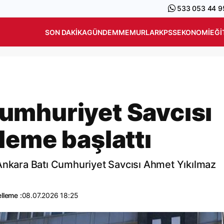
533 053 44 9
SON DAKIKA
GÜNDEM
MEMURLAR
KPSS
EKONOMI
EĞI
umhuriyet Savcısı
leme başlattı
 Ankara Batı Cumhuriyet Savcısı Ahmet Yıkılmaz
lleme :
08.07.2026 18:25