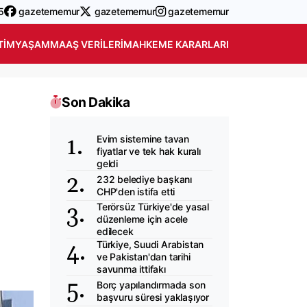
5
gazetememur
gazetememur
gazetememur
TIM
YAŞAM
MAAŞ VERILERI
MAHKEME KARARLARI
Son Dakika
Evim sistemine tavan
fiyatlar ve tek hak kuralı
geldi
232 belediye başkanı
CHP'den istifa etti
Terörsüz Türkiye'de yasal
düzenleme için acele
edilecek
Türkiye, Suudi Arabistan
ve Pakistan'dan tarihi
savunma ittifakı
Borç yapılandırmada son
başvuru süresi yaklaşıyor