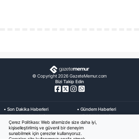
© Copyright 2026 GazeteMemur.com
Bizi Takip Edin
• Son Dakika Haberleri
• Gündem Haberleri
• Memurlar Haberleri
• KPSS Haberleri
Çerez Politikası: Web sitemizde size daha iyi,
• Ekonomi Haberleri
• Eğitim Haberleri
kişiselleştirilmiş ve güvenli bir deneyim
• Yaşam Haberleri
• Maaş Verileri Haberleri
sunabilmek için çerezler kullanıyoruz.
• Mahkeme Kararları
Çerezler; site kullanımınızı analiz etmek,