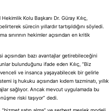
l Hekimlik Kolu Başkanı Dr. Güray Kılıç,
irterek sürecin yıllardır tartışıldığını söyledi.
şma sınırının hekimler açısından en kritik
 açısından bazı avantajlar getirebileceğini
lar bulunduğunu ifade eden Kılıç, “Biz
üvenceli ve insanca yaşayabilecek bir gelirle
temi iş hukuku açısından kıdem tazminatı, yıllık
ntajlar sağlıyor. Ancak mevcut uygulamada bu
nüşme riski taşıyor” dedi.
len “hizmet satın alma” ve serbest meslek modeli