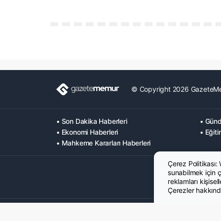
© Copyright 2026 GazeteM
• Son Dakika Haberleri
• Günd
• Ekonomi Haberleri
• Eğiti
• Mahkeme Kararları Haberleri
Çerez Politikası:
sunabilmek için çe
reklamları kişisel
Çerezler hakkında
Hakkımızda
Künye
Gizlilik Politikası
Çerez Poltikası
KVK