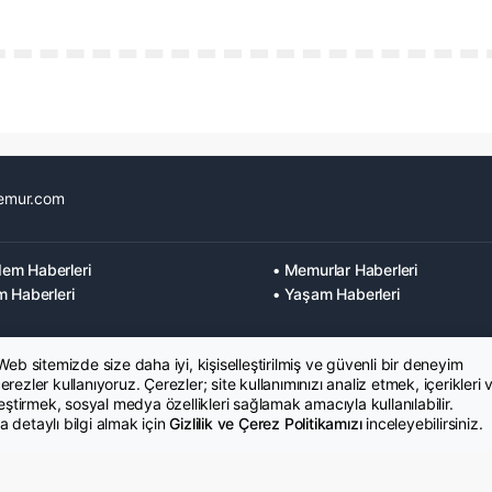
emur.com
em Haberleri
• Memurlar Haberleri
m Haberleri
• Yaşam Haberleri
 Web sitemizde size daha iyi, kişiselleştirilmiş ve güvenli bir deneyim
rezler kullanıyoruz. Çerezler; site kullanımınızı analiz etmek, içerikleri 
leştirmek, sosyal medya özellikleri sağlamak amacıyla kullanılabilir.
 detaylı bilgi almak için
Gizlilik ve Çerez Politikamızı
inceleyebilirsiniz.
K Metni
İletişim