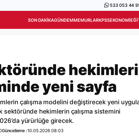
533 053 44 9
SON DAKIKA
GÜNDEM
MEMURLAR
KPSS
EKONOMI
EĞI
ektöründe hekimler
minde yeni sayfa
mlerin çalışma modelini değiştirecek yeni uygu
lık sektöründe hekimlerin çalışma sistemini
026’da yürürlüğe girecek.
0
Güncelleme :
10.05.2026 08:03