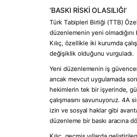
‘BASKI RİSKİ OLASILIĞI’
Türk Tabipleri Birliği (TTB) Öze
düzenlemenin yeni olmadığını bel
Kılıç, özellikle iki kurumda çalı
değişiklik olduğunu vurguladı.
Yeni düzenlemenin iş güvencesi
ancak mevcut uygulamada sorun
hekimlerin tek bir işyerinde, g
çalışmasını savunuyoruz. 4A sis
izin ve sosyal haklar gibi ava
düzenleme bir baskı aracına dö
Kılıç, geçmiş yıllarda geliştiri