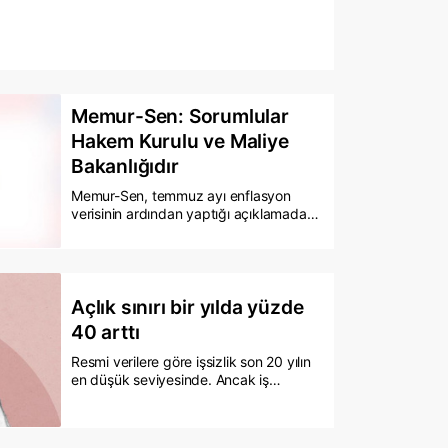
Memur-Sen: Sorumlular
Hakem Kurulu ve Maliye
Bakanlığıdır
Memur-Sen, temmuz ayı enflasyon
verisinin ardından yaptığı açıklamada
Kamu Görevlileri Hakem Kurulu kararıyla
belirlenen yüzde 7 oranındaki maaş
artışının önceki yıllarda olduğu gibi
enflasyona yenileceğini ve alım
gücünün düşmeye devam edeceğini
Açlık sınırı bir yılda yüzde
öne sürdü. Sendika, kamuda ücret
40 arttı
dengesizliğinin sorumlusu olarak
Hakem Kurulu ve Maliye Bakanlığı
Resmi verilere göre işsizlik son 20 yılın
yöneticilerini gösterdi.
en düşük seviyesinde. Ancak iş
aramaktan vazgeçenler, eksik istihdam
ve çalışmaya hazır olduğu halde iş
bulamayanlar hesaba katıldığında