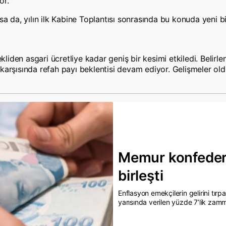
or.
asa da, yılın ilk Kabine Toplantısı sonrasında bu konuda yeni 
iden asgari ücretliye kadar geniş bir kesimi etkiledi. Belirle
karşısında refah payı beklentisi devam ediyor. Gelişmeler old
Memur konfeder
birleşti
Enflasyon emekçilerin gelirini tır
yarısında verilen yüzde 7’lik zammı
liraya ulaştı. Memur konfederasyo
ederken, Memur-Sen ise isim ver