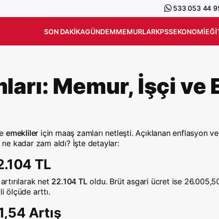
533 053 44 9
SON DAKIKA
GÜNDEM
MEMURLAR
KPSS
EKONOMI
EĞI
rı: Memur, İşçi ve E
e
emekliler
için maaş zamları netleşti. Açıklanan enflasyon ve
m ne kadar zam aldı? İşte detaylar:
2.104 TL
artırılarak net
22.104 TL
oldu. Brüt asgari ücret ise 26.005,50
i ölçüde arttı.
,54 Artış