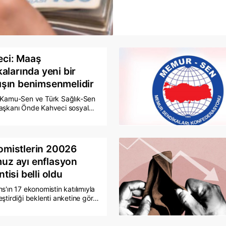
eleştirdi.
ci: Maaş
kalarında yeni bir
ışın benimsenmelidir
 Kamu-Sen ve Türk Sağlık-Sen
aşkanı Önde Kahveci sosyal
esabından yaptığı açıklamada,
plu dönemde maaşlara yapılan
, takip eden aylarda gerçekleşen
n karşısında hızla etkisini
mistlerin 20026
ektedir." dedi.
uz ayı enflasyon
tisi belli oldu
s'ın 17 ekonomistin katılımıyla
ştirdiği beklenti anketine göre,
ayı Tüketici Fiyat Endeksi'nin
aylık bazda yüzde 1,82 artacağı
edildi. Ekonomistlerin temmuz