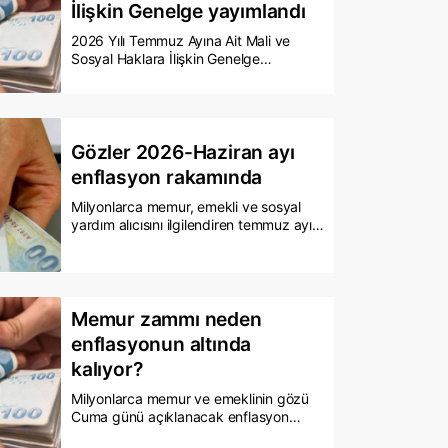
İlişkin Genelge yayımlandı
2026 Yılı Temmuz Ayına Ait Mali ve
Sosyal Haklara İlişkin Genelge
yayımlandı.
Gözler 2026-Haziran ayı
enflasyon rakamında
Milyonlarca memur, emekli ve sosyal
yardım alıcısını ilgilendiren temmuz ayı
maaş artış oranları, cuma günü
açıklanacak haziran ayı enflasyon
verileriyle kesinlik kazanacak. 5 aylık
verilere göre SSK ve Bağ-Kur emeklileri
için yüzde 16,61, memurlar için ise
Memur zammı neden
yüzde 12,41'lik artış şimdiden netleşti.
enflasyonun altında
kalıyor?
Milyonlarca memur ve emeklinin gözü
Cuma günü açıklanacak enflasyon
rakamında. Bu veriyle netleşecek zam