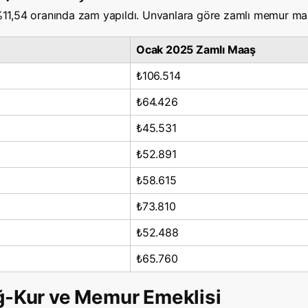
 %11,54 oranında zam yapıldı. Unvanlara göre zamlı memur maa
Ocak 2025 Zamlı Maaş
₺106.514
₺64.426
₺45.531
₺52.891
₺58.615
₺73.810
₺52.488
₺65.760
ağ-Kur ve Memur Emeklisi