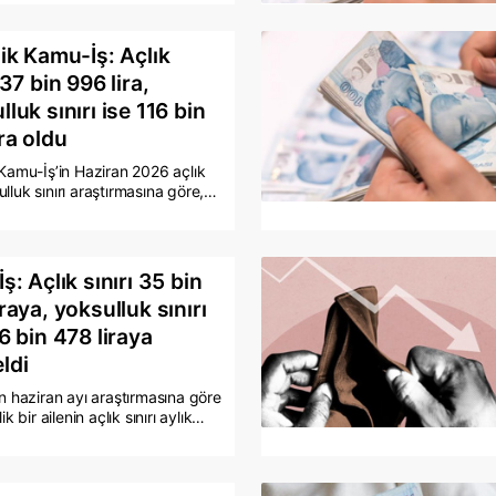
17 ekonomistin katılımıyla
dı. Konsensüs tahmini, aylık
üzde 1,04 artış yönünde oldu.
şik Kamu-İş: Açlık
 37 bin 996 lira,
luk sınırı ise 116 bin
ira oldu
 Kamu-İş’in Haziran 2026 açlık
lluk sınırı araştırmasına göre,
lik bir aile için açlık sınırı 37 bin
ya, yoksulluk sınırı ise 116 bin
aya yükseldi. Konfederasyon,
ari ücretle geçinen bir ailenin
ş: Açlık sınırı 35 bin
sulluk sınırının altında kaldığını,
raya, yoksulluk sınırı
k memur maaşının ise yoksulluk
 ulaşabilmesi için yüzde 87,6
16 bin 478 liraya
 artırılması gerektiğini açıkladı.
ldi
in haziran ayı araştırmasına göre
lik bir ailenin açlık sınırı aylık
84 lira artarak 35 bin 758
yoksulluk sınırı ise 116 bin 478
yükseldi. Haziranda mutfak