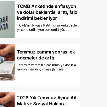
gerçek işsizlik yüzde 28,8’e yükseliyor.
TCMB Anketinde enflasyon
ve dolar beklentisi arttı, faiz
indirimi bekleniyor
TCMB'nin Piyasa Katılımcıları Anketi'nde
yıl sonu enflasyon beklentisi yüzde
29,14'ten yüzde 29,21'e yükselirken,
dolar/TL beklentisi 51,47 TL'den 51,55
TL'ye çıktı. Ankette, temmuz ayında
politika faizinin sabit tutulması, bir
sonraki PPK toplantısının yapılacağı
Temmuz zammı sonrası ek
eylül ayında ise faiz indirimi yapılması
ödemeler de arttı
bekleniyor.
Temmuz zammının ardından yaklaşık 4
milyon memur için maaşlar, aile
yardımları ve toplu sözleşme
ikramiyeleri güncellendi. Zamlı ödemeler
önümüzdeki hafta hesaplara
yatırılacak. En düşük memur maaşı 70
bin lirayı aşarken, aile yardımları ve
ikramiyelerde de dikkat çeken artışlar
2026 Yılı Temmuz Ayına Ait
gerçekleşti.
Mali ve Sosyal Haklara