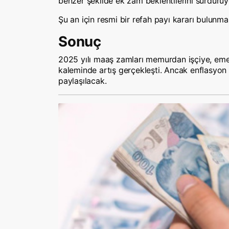
benzer şekilde ek zam beklentilerini sürdürüy
Şu an için resmi bir refah payı kararı bulunm
Sonuç
2025 yılı maaş zamları memurdan işçiye, emekl
kaleminde artış gerçekleşti. Ancak enflasyon 
paylaşılacak.