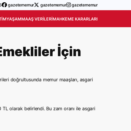
5
gazetememur
gazetememur
gazetememur
TIM
YAŞAM
MAAŞ VERILERI
MAHKEME KARARLARI
mekliler İçin
rileri doğrultusunda memur maaşları, asgari
 TL olarak belirlendi. Bu zam oranı ile asgari