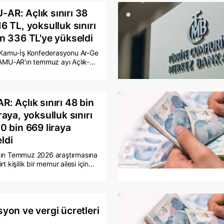
rüleri doğrultusunda, haziran
AR: Açlık sınırı 38
yüzde 32,11 olarak gerçekleşen
16 TL, yoksulluk sınırı
nflasyonun yüzde 31,80
ne gerilemesi bekleniyor.
in 336 TL'ye yükseldi
k Kamu-İş Konfederasyonu Ar-Ge
KAMU-AR'ın temmuz ayı Açlık-
k Sınırı Araştırması'na göre, dört
ir ailenin açlık sınırı 38 bin 216
yoksulluk sınırı ise 117 bin 336
ükseldi.
R: Açlık sınırı 48 bin
raya, yoksulluk sınırı
20 bin 669 liraya
ldi
ın Temmuz 2026 araştırmasına
rt kişilik bir memur ailesi için
nırı 48 bin 819 liraya, yoksulluk
se 120 bin 669 liraya yükseldi.
çalışanın yaşam maliyeti 77 bin
 olarak hesaplanırken, sağlıklı
nin günlük maliyeti 1.627 lirayı
syon ve vergi ücretleri
aştırmada, 28 bin 75 liralık asgari