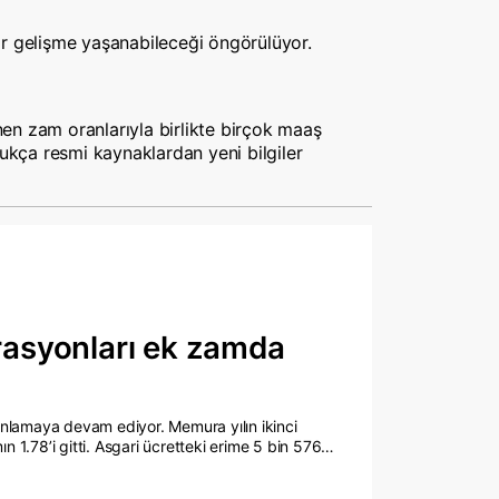
bir gelişme yaşanabileceği öngörülüyor.
nen zam oranlarıyla birlikte birçok maaş
ukça resmi kaynaklardan yeni bilgiler
asyonları ek zamda
panlamaya devam ediyor. Memura yılın ikinci
n 1.78’i gitti. Asgari ücretteki erime 5 bin 576
nları ek zam istedi. KESK, yüzde 35 ek zam talep
meden Hazine ve Maliye Bakanı Mehmet Şimşek’i