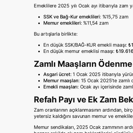
Emeklilere 2025 yılı Ocak ayı itibarıyla zam y
SSK ve Bağ-Kur emeklileri
: %15,75 zam
Memur emeklileri
: %11,54 zam
Bu artışlarla birlikte:
En düşük SSK/BAĞ-KUR emekli maaşı:
₺
En düşük memur emeklisi maaşı:
₺19.61
Zamlı Maaşların Ödenme 
Asgari ücret
: 1 Ocak 2025 itibarıyla yürür
Memur maaşları
: 15 Ocak 2025’te zamlı 
Emekli maaşları
: Ocak ayı içerisinde zaml
Refah Payı ve Ek Zam Bekl
Zam oranlarının açıklanmasının ardından, bi
yetersiz kaldığını savunan memur ve emekliler,
Memur sendikaları, 2025 Ocak zammının ardınd