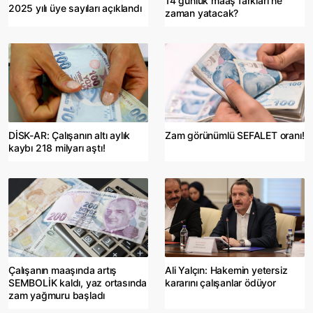
14 günlük maaş farkları ne
2025 yılı üye sayıları açıklandı
zaman yatacak?
DİSK-AR: Çalışanın altı aylık
Zam görünümlü SEFALET oranı!
kaybı 218 milyarı aştı!
Çalışanın maaşında artış
Ali Yalçın: Hakemin yetersiz
SEMBOLİK kaldı, yaz ortasında
kararını çalışanlar ödüyor
zam yağmuru başladı