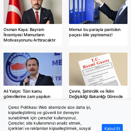
Osman Kaya: Bayram
Memur bu parayla pantolon
İkramiyesi Memurların
paçası bile yaptıramaz!
Motivasyonunu Arttıracaktır
Ali Yalçın: Tüm kamu
Çevre, Şehircilik ve İklim
görevlilerine zam yapılsın
Değişikliği Bakanlığı Görevde
Yükselme Yönetmeliğinde
değişiklik yapıldı
Çerez Politikası: Web sitemizde size daha iyi,
kişiselleştirilmiş ve güvenli bir deneyim
sunabilmek için çerezler kullanıyoruz.
Çerezler; site kullanımınızı analiz etmek,
içerikleri ve reklamları kişiselleştirmek, sosyal
Kabul Et