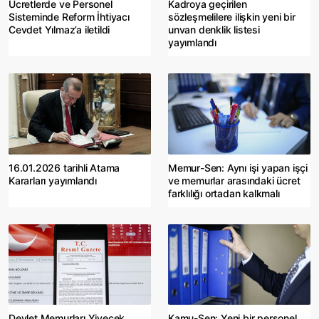
Ücretlerde ve Personel
Kadroya geçirilen
Sisteminde Reform İhtiyacı
sözleşmelilere ilişkin yeni bir
Cevdet Yılmaz’a iletildi
unvan denklik listesi
yayımlandı
16.01.2026 tarihli Atama
Memur-Sen: Aynı işi yapan işçi
Kararları yayımlandı
ve memurlar arasındaki ücret
farklılığı ortadan kalkmalı
Devlet Memurları Yiyecek
Kamu-Sen: Yeni bir personel