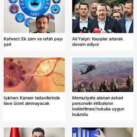
Kahveci: Ek zam ve refah payı
Ali Yalçın: Kayıplar artarak
şart
devam ediyor
Işıkhan: Kanser tedavilerinde
Memuriyete atanan askeri
ilave ücret alınmayacak
personelin intibakının
bekletilmesi hukuka uygun
bulundu