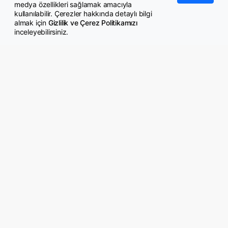
medya özellikleri sağlamak amacıyla
kullanılabilir. Çerezler hakkında detaylı bilgi
almak için
Gizlilik ve Çerez Politikamızı
inceleyebilirsiniz.
Bazı öğretmenlere ek ders
Memura takım elbise için 906
ücreti verilecek
TL, gömlek için 91 TL yardım
yapılacak
Liyakat-Sen: Çalışan
Memur da ikramiye istiyor
memurlara da bayram
ikramiyesi verilmelidir!