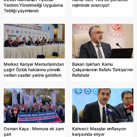
Yardımı Yönetmeliği Uygulama
rejiminde ısrarcıyız!
Tebliği yayımlandı
Merkez Kariyer Memurlarından
Bakan Işıkhan: Kamu
çağrı! Özlük haklarına yönelik
Çalışanlarının Refahı Türkiye’nin
verilen vaatler yerine getirilsin
Refahıdır
Osman Kaya : Memura ek zam
Kahveci: Maaşlar enflasyon
şart
karşısında eriyor