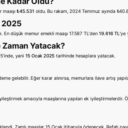
e Kadar Oldu?
ur maaşı
₺45.531
oldu. Bu rakam, 2024 Temmuz ayında ₺40.82
ı 2025
dı. En düşük memur emekli maaşı 17.587 TL'den
19.616 TL
'ye 
e Zaman Yatacak?
5’inde, yani
15 Ocak 2025
tarihinde hesaplara yatacak.
e gelebilir. Eğer karar alınırsa, memurlara ilave artış yapılab
 iyileştirmek amacıyla maaşlarına yapılan ek iyileştirmelerdir
irlendi. Zamlı maaşlar 15 Ocak itibarıyla ödenecek. Refah pay