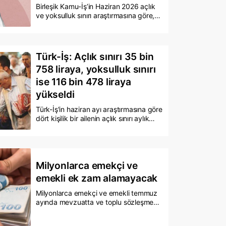
Birleşik Kamu-İş’in Haziran 2026 açlık
ve yoksulluk sınırı araştırmasına göre,
dört kişilik bir aile için açlık sınırı 37 bin
996 liraya, yoksulluk sınırı ise 116 bin
106 liraya yükseldi. Konfederasyon,
dört asgari ücretle geçinen bir ailenin
Türk-İş: Açlık sınırı 35 bin
dahi yoksulluk sınırının altında kaldığını,
758 liraya, yoksulluk sınırı
en düşük memur maaşının ise yoksulluk
sınırına ulaşabilmesi için yüzde 87,6
ise 116 bin 478 liraya
oranında artırılması gerektiğini açıkladı.
yükseldi
Türk-İş'in haziran ayı araştırmasına göre
dört kişilik bir ailenin açlık sınırı aylık
bazda 584 lira artarak 35 bin 758
liraya, yoksulluk sınırı ise 116 bin 478
liraya yükseldi. Haziranda mutfak
enflasyonu aylık yüzde 1,66, yıllık ise
yüzde 36,93 olarak hesaplandı.
Milyonlarca emekçi ve
emekli ek zam alamayacak
Milyonlarca emekçi ve emekli temmuz
ayında mevzuatta ve toplu sözleşmede
öngörülen artışların dışında ek zam
alamayacak. İktidar, ek zam