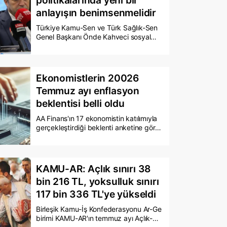
anlayışın benimsenmelidir
Türkiye Kamu-Sen ve Türk Sağlık-Sen
Genel Başkanı Önde Kahveci sosyal
medya hesabından yaptığı açıklamada,
"Her toplu dönemde maaşlara yapılan
artışlar, takip eden aylarda gerçekleşen
enflasyon karşısında hızla etkisini
Ekonomistlerin 20026
kaybetmektedir." dedi.
Temmuz ayı enflasyon
beklentisi belli oldu
AA Finans'ın 17 ekonomistin katılımıyla
gerçekleştirdiği beklenti anketine göre,
Temmuz ayı Tüketici Fiyat Endeksi'nin
(TÜFE) aylık bazda yüzde 1,82 artacağı
tahmin edildi. Ekonomistlerin temmuz
ayı öngörüleri doğrultusunda, haziran
KAMU-AR: Açlık sınırı 38
ayında yüzde 32,11 olarak gerçekleşen
bin 216 TL, yoksulluk sınırı
yıllık enflasyonun yüzde 31,80
seviyesine gerilemesi bekleniyor.
117 bin 336 TL'ye yükseldi
Birleşik Kamu-İş Konfederasyonu Ar-Ge
birimi KAMU-AR'ın temmuz ayı Açlık-