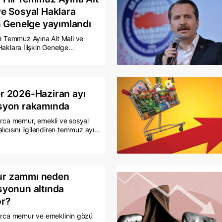
lerde de dikkat çeken artışlar
ve Sosyal Haklara
şti.
in Genelge yayımlandı
lı Temmuz Ayına Ait Mali ve
aklara İlişkin Genelge
ndı.
r 2026-Haziran ayı
syon rakamında
arca memur, emekli ve sosyal
lıcısını ilgilendiren temmuz ayı
tış oranları, cuma günü
acak haziran ayı enflasyon
yle kesinlik kazanacak. 5 aylık
 göre SSK ve Bağ-Kur emeklileri
de 16,61, memurlar için ise
r zammı neden
,41'lik artış şimdiden netleşti.
syonun altında
or?
arca memur ve emeklinin gözü