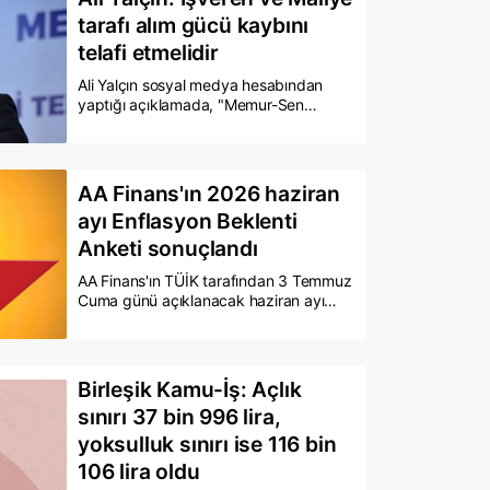
167 milyar liralık kayıp yaşanırken,
tarafı alım gücü kaybını
asgari ücretlinin alım gücü yaklaşık 5
telafi etmelidir
bin lira eridi.
Ali Yalçın sosyal medya hesabından
yaptığı açıklamada, "Memur-Sen
olarak, hayal olarak görülen bu karnenin
gerçek olacağını defaatle dile getirdik,
ısrarla altını çizdik, ikaz ettik. Haklı
çıktığımız için değil, memurlarımız ve
AA Finans'ın 2026 haziran
emeklilerimiz ekonomik olarak
ayı Enflasyon Beklenti
kaybettiği için sesimizi yükseltiyoruz. "
dedi
Anketi sonuçlandı
AA Finans'ın TÜİK tarafından 3 Temmuz
Cuma günü açıklanacak haziran ayı
enflasyon verilerine yönelik beklenti
anketi, 17 ekonomistin katılımıyla
sonuçlandı. Konsensüs tahmini, aylık
bazda yüzde 1,04 artış yönünde oldu.
Birleşik Kamu-İş: Açlık
sınırı 37 bin 996 lira,
yoksulluk sınırı ise 116 bin
106 lira oldu