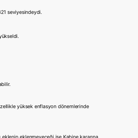
1 seviyesindeydi.
yükseldi.
ilir.
. Özellikle yüksek enflasyon dönemlerinde
ı eklenip eklenmeyeceği ise Kabine kararına