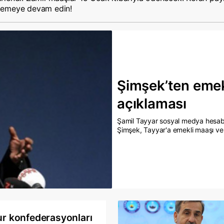
izlemeye devam edin!
Şimşek’ten emek
açıklaması
Şamil Tayyar sosyal medya hesabı
Şimşek, Tayyar'a emekli maaşı ve
açıkladı.
r konfederasyonları