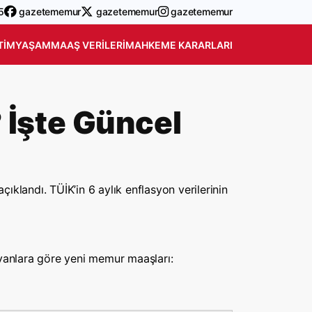
5
gazetememur
gazetememur
gazetememur
TIM
YAŞAM
MAAŞ VERILERI
MAHKEME KARARLARI
İşte Güncel
çıklandı. TÜİK’in 6 aylık enflasyon verilerinin
vanlara göre yeni memur maaşları: