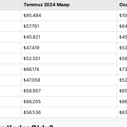
Temmuz 2024 Maaşı
Oca
₺95.494
₺10
₺57.761
₺64
₺40.821
₺45
₺47.419
₺52
₺52.551
₺58
₺66.174
₺73
₺47.058
₺52
₺58.957
₺65
₺86.205
₺96
₺56.536
₺63