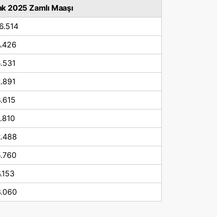
k 2025 Zamlı Maaşı
6.514
.426
.531
.891
.615
.810
.488
.760
.153
.060