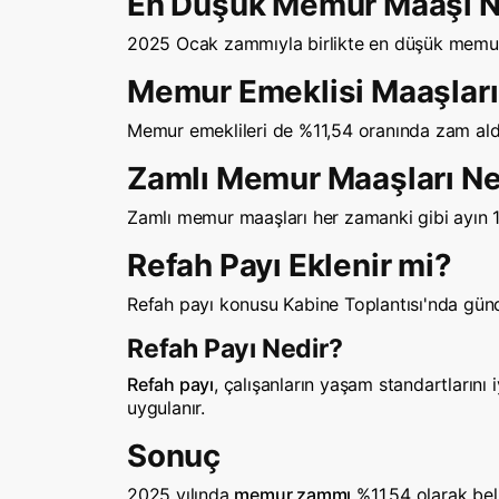
En Düşük Memur Maaşı N
2025 Ocak zammıyla birlikte en düşük mem
Memur Emeklisi Maaşlar
Memur emeklileri de %11,54 oranında zam al
Zamlı Memur Maaşları N
Zamlı memur maaşları her zamanki gibi ayın 1
Refah Payı Eklenir mi?
Refah payı konusu Kabine Toplantısı'nda gündem
Refah Payı Nedir?
Refah payı
, çalışanların yaşam standartlarını
uygulanır.
Sonuç
2025 yılında
memur zammı
%11,54 olarak bel