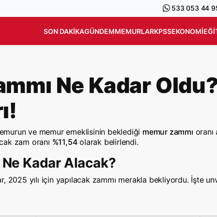
533 053 44 9
SON DAKIKA
GÜNDEM
MEMURLAR
KPSS
EKONOMI
EĞI
mmı Ne Kadar Oldu? 
ı!
a memurun ve memur emeklisinin beklediği
memur zammı
oranı a
lacak zam oranı
%11,54
olarak belirlendi.
Ne Kadar Alacak?
025 yılı için yapılacak zammı merakla bekliyordu. İşte un