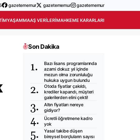
5
gazetememur
gazetememur
gazetememur
TIM
YAŞAM
MAAŞ VERILERI
MAHKEME KARARLARI
Son Dakika
Bazı lisans programlarında
azami dokuz yıl içinde
mezun olma zorunluluğu
hukuka uygun bulundu
k
Otoda fiyatlar çakıldı,
krediler kapandı, müşteri
galerilerden elini çekti!
Altın fiyatları nereye
gidiyor?
Ücretli öğretmene kadro
yok
Yasal takibe düşen
bireysel borçluların sayısı