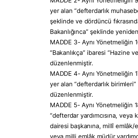
MADDE 2- Aynı Yönetmeliğin 9 u
yer alan “defterdarlık muhasebe
şeklinde ve dördüncü fıkrasınd
Bakanlığınca” şeklinde yeniden
MADDE 3- Aynı Yönetmeliğin 16 
“Bakanlıkça” ibaresi “Hazine v
düzenlenmiştir.
MADDE 4- Aynı Yönetmeliğin 17 
yer alan “defterdarlık birimleri
düzenlenmiştir.
MADDE 5- Aynı Yönetmeliğin 18 
“defterdar yardımcısına, veya k
dairesi başkanına, millî emlâk
veya milli emlâk müdür yardımc