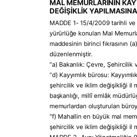
MAL MEMURLARININ KAY
DEĞİŞİKLİK YAPILMASIN
MADDE 1- 15/4/2009 tarihli ve 
yürürlüğe konulan Mal Memurla
maddesinin birinci fıkrasının (a
düzenlenmiştir.
“a) Bakanlık: Çevre, Şehircilik v
“d) Kayyımlık bürosu: Kayyımlı
şehircilik ve iklim değişikliği i
başkanlığı, millî emlâk müdürlü
memurlardan oluşturulan büroy
“f) Mahallin en büyük mal memur
şehircilik ve iklim değişikliği i