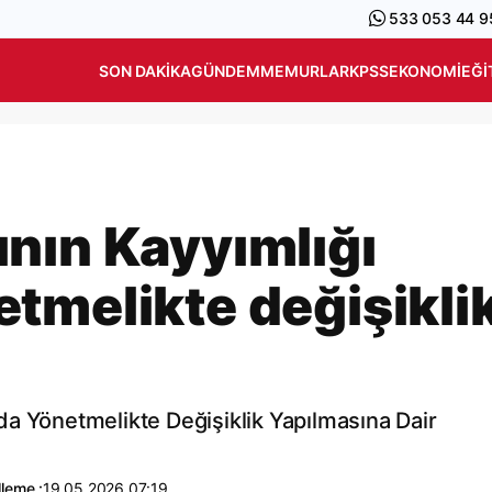
533 053 44 9
SON DAKIKA
GÜNDEM
MEMURLAR
KPSS
EKONOMI
EĞI
nın Kayyımlığı
tmelikte değişikli
a Yönetmelikte Değişiklik Yapılmasına Dair
leme :
19.05.2026 07:19