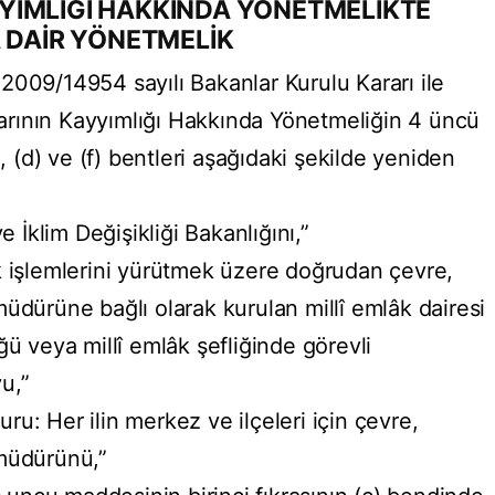
YIMLIĞI HAKKINDA YÖNETMELİKTE
A DAİR YÖNETMELİK
2009/14954 sayılı Bakanlar Kurulu Kararı ile
rının Kayyımlığı Hakkında Yönetmeliğin 4 üncü
), (d) ve (f) bentleri aşağıdaki şekilde yeniden
e İklim Değişikliği Bakanlığını,”
k işlemlerini yürütmek üzere doğrudan çevre,
l müdürüne bağlı olarak kurulan millî emlâk dairesi
ğü veya millî emlâk şefliğinde görevli
u,”
u: Her ilin merkez ve ilçeleri için çevre,
l müdürünü,”