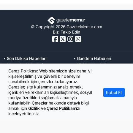
© Copyright 2026 GazeteMemur.com
Bizi Takip Edin
• Son Dakika Haberleri
• Gündem Haberleri
• Memurlar Haberleri
• KPSS Haberleri
Çerez Politikası: Web sitemizde size daha iyi,
• Ekonomi Haberleri
• Eğitim Haberleri
kişiselleştirilmiş ve güvenli bir deneyim
• Yaşam Haberleri
• Maaş Verileri Haberleri
sunabilmek için çerezler kullanıyoruz.
• Mahkeme Kararları
Çerezler; site kullanımınızı analiz etmek,
Haberleri
içerikleri ve reklamları kişiselleştirmek, sosyal
Kabul Et
medya özellikleri sağlamak amacıyla
kullanılabilir. Çerezler hakkında detaylı bilgi
almak için
Gizlilik ve Çerez Politikamızı
inceleyebilirsiniz.