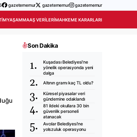
5
gazetememur
gazetememur
gazetememur
TIM
YAŞAM
MAAŞ VERILERI
MAHKEME KARARLARI
Son Dakika
Kuşadası Belediyesi'ne
yönelik operasyonda yeni
dalga
Altının gramı kaç TL oldu?
Küresel piyasalar veri
gündemine odaklandı
lduğu
81 ildeki okullara 30 bin
güvenlik personeli
atanacak
Avcılar Belediyesi'ne
yolszuluk operasyonu