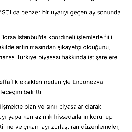
 MSCI ⁠da benzer bir uyarıyı geçen ay sonunda
Borsa İstanbul'da koordineli işlemlerle fiili
ekilde artırılmasından şikayetçi olduğunu,
mazsa Türkiye piyasası hakkında istişarelere
şeffaflık eksikleri nedeniyle Endonezya
eceğini belirtti.
elişmekte olan ve sınır piyasalar olarak
mayı yaparken azınlık hissedarların korunup
irme ve çıkarmayı zorlaştıran düzenlemeler,