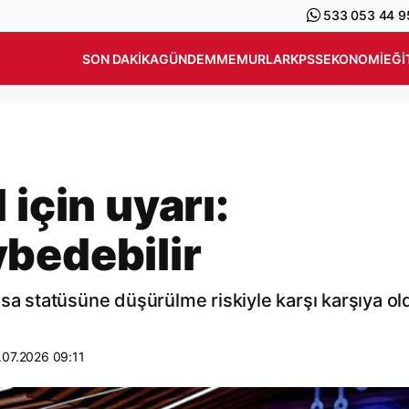
533 053 44 9
SON DAKIKA
GÜNDEM
MEMURLAR
KPSS
EKONOMI
EĞI
 için uyarı:
bedebilir
asa statüsüne düşürülme riskiyle karşı karşıya o
.07.2026 09:11