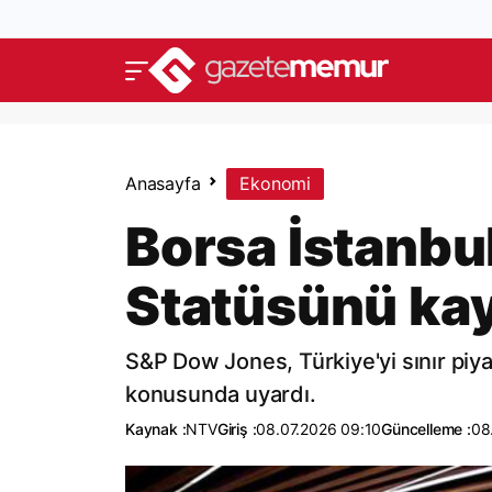
Anasayfa
Ekonomi
Borsa İstanbul
Statüsünü kay
S&P Dow Jones, Türkiye'yi sınır piy
konusunda uyardı.
Kaynak :
NTV
Giriş :
08.07.2026 09:10
Güncelleme :
08