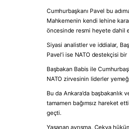
Cumhurbaşkanı Pavel bu adıma 
Mahkemenin kendi lehine karar
öncesinde resmi heyete dahil e
Siyasi analistler ve iddialar, 
Pavel’i ise NATO destekçisi bir 
Başbakan Babis ile Cumhurbaşk
NATO zirvesinin liderler yemeğ
Bu da Ankara’da başbakanlık v
tamamen bağımsız hareket ettiğ
geçti.
Yaşanan ayrışma, Çekya hükümet