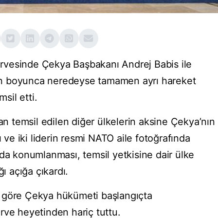
vesinde Çekya Başbakanı Andrej Babis ile
n boyunca neredeyse tamamen ayrı hareket
msil etti.
dan temsil edilen diğer ülkelerin aksine Çekya’nın
ı ve iki liderin resmi NATO aile fotoğrafında
rda konumlanması, temsil yetkisine dair ülke
ğı açığa çıkardı.
 göre Çekya hükümeti başlangıçta
rve heyetinden hariç tuttu.