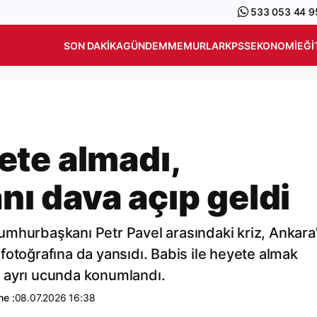
533 053 44 9
SON DAKIKA
GÜNDEM
MEMURLAR
KPSS
EKONOMI
EĞI
te almadı,
 dava açıp geldi
umhurbaşkanı Petr Pavel arasındaki kriz, Ankara
fotoğrafına da yansıdı. Babis ile heyete almak
ki ayrı ucunda konumlandı.
me :
08.07.2026 16:38