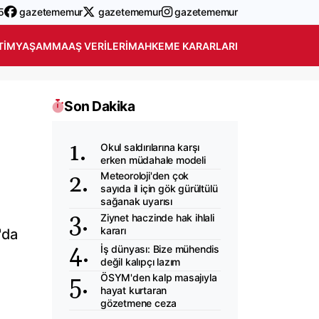
5
gazetememur
gazetememur
gazetememur
TIM
YAŞAM
MAAŞ VERILERI
MAHKEME KARARLARI
Son Dakika
Okul saldırılarına karşı
erken müdahale modeli
Meteoroloji'den çok
sayıda il için gök gürültülü
sağanak uyarısı
Ziynet haczinde hak ihlali
kararı
'da
İş dünyası: Bize mühendis
değil kalıpçı lazım
ÖSYM'den kalp masajıyla
hayat kurtaran
gözetmene ceza