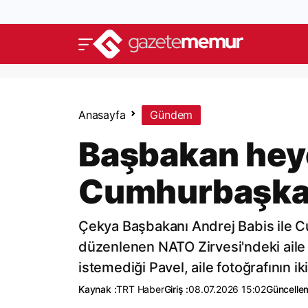
Anasayfa
Gündem
Başbakan heye
Cumhurbaşkanı
Çekya Başbakanı Andrej Babis ile C
düzenlenen NATO Zirvesi'ndeki aile 
istemediği Pavel, aile fotoğrafının i
Kaynak :
TRT Haber
Giriş :
08.07.2026 15:02
Güncelle