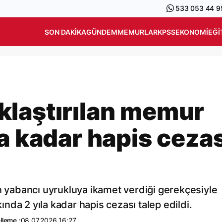
533 053 44 9
SON DAKIKA
GÜNDEM
MEMURLAR
KPSS
EKONOMI
EĞI
klaştırılan memur
a kadar hapis cezas
en yabancı uyrukluya ikamet verdiği gerekçesiyle
da 2 yıla kadar hapis cezası talep edildi.
lleme :
08.07.2026 16:27