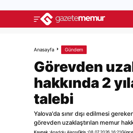
Anasayfa
Gündem
Görevden uza
hakkında 2 yıl
talebi
Yalova'da sınır dışı edilmesi gerek
görevden uzaklaştırılan memur hakkın
Kaynak :
Anadolu Ajansı
Giriş :
08.07.2026 16:21
Günce