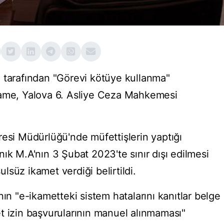
 tarafından "Görevi kötüye kullanma"
name, Yalova 6. Asliye Ceza Mahkemesi
resi Müdürlüğü'nde müfettişlerin yaptığı
ık M.A'nın 3 Şubat 2023'te sınır dışı edilmesi
süz ikamet verdiği belirtildi.
nın "e-ikametteki sistem hatalarını kanıtlar belge
t izin başvurularının manuel alınmaması"