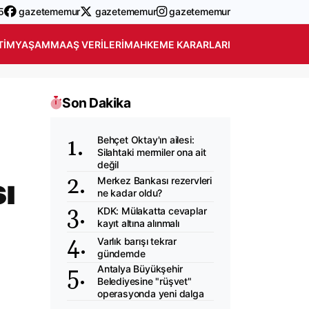
5
gazetememur
gazetememur
gazetememur
TIM
YAŞAM
MAAŞ VERILERI
MAHKEME KARARLARI
Son Dakika
Behçet Oktay'ın ailesi:
Silahtaki mermiler ona ait
değil
ı
Merkez Bankası rezervleri
ne kadar oldu?
KDK: Mülakatta cevaplar
kayıt altına alınmalı
Varlık barışı tekrar
gündemde
Antalya Büyükşehir
Belediyesine "rüşvet"
operasyonda yeni dalga