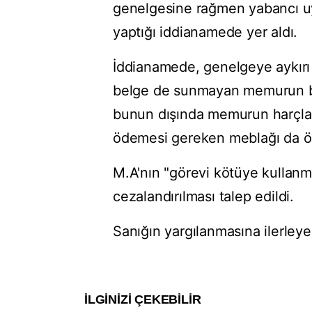
genelgesine rağmen yabancı uy
yaptığı iddianamede yer aldı.
İddianamede, genelgeye aykırı g
belge de sunmayan memurun bu 
bunun dışında memurun harçlar
ödemesi gereken meblağı da öd
M.A'nın "görevi kötüye kullanm
cezalandırılması talep edildi.
Sanığın yargılanmasına ilerley