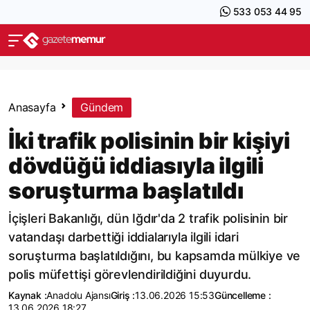
533 053 44 95
Anasayfa
Gündem
İki trafik polisinin bir kişiyi
dövdüğü iddiasıyla ilgili
soruşturma başlatıldı
İçişleri Bakanlığı, dün Iğdır'da 2 trafik polisinin bir
vatandaşı darbettiği iddialarıyla ilgili idari
soruşturma başlatıldığını, bu kapsamda mülkiye ve
polis müfettişi görevlendirildiğini duyurdu.
Kaynak :
Anadolu Ajansı
Giriş :
13.06.2026 15:53
Güncelleme :
13.06.2026 18:27