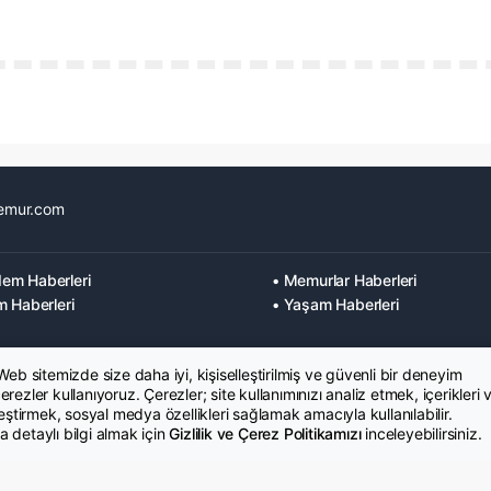
emur.com
em Haberleri
• Memurlar Haberleri
m Haberleri
• Yaşam Haberleri
 Web sitemizde size daha iyi, kişiselleştirilmiş ve güvenli bir deneyim
rezler kullanıyoruz. Çerezler; site kullanımınızı analiz etmek, içerikleri 
leştirmek, sosyal medya özellikleri sağlamak amacıyla kullanılabilir.
 detaylı bilgi almak için
Gizlilik ve Çerez Politikamızı
inceleyebilirsiniz.
K Metni
İletişim