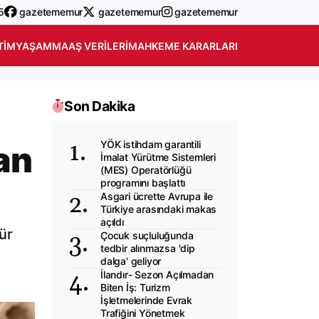
5
gazetememur
gazetememur
gazetememur
TIM
YAŞAM
MAAŞ VERILERI
MAHKEME KARARLARI
Son Dakika
YÖK istihdam garantili
an
İmalat Yürütme Sistemleri
(MES) Operatörlüğü
programını başlattı
Asgari ücrette Avrupa ile
Türkiye arasındaki makas
açıldı
dür
Çocuk suçluluğunda
tedbir alınmazsa 'dip
dalga' geliyor
İlandır- Sezon Açılmadan
Biten İş: Turizm
İşletmelerinde Evrak
Trafiğini Yönetmek