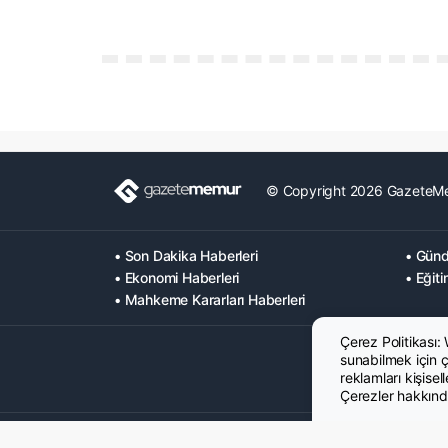
© Copyright 2026 GazeteM
• Son Dakika Haberleri
• Günd
• Ekonomi Haberleri
• Eğiti
• Mahkeme Kararları Haberleri
Çerez Politikası:
sunabilmek için çe
reklamları kişisel
Çerezler hakkında
Hakkımızda
Künye
Gizlilik Politikası
Çerez Poltikası
KVK