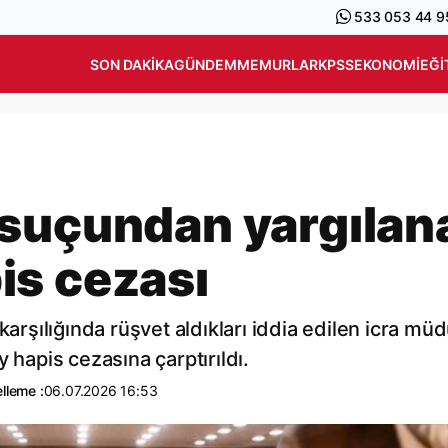
533 053 44 9
SON DAKIKA
GÜNDEM
MEMURLAR
KPSS
EKONOMI
EĞI
 suçundan yargılan
is cezası
karşılığında rüşvet aldıkları iddia edilen icra mü
ay hapis cezasına çarptırıldı.
lleme :
06.07.2026 16:53