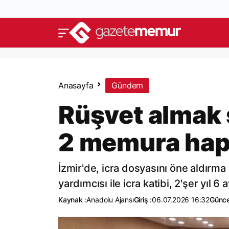
Anasayfa
Gündem
Rüşvet almak
2 memura hap
İzmir'de, icra dosyasını öne aldırma 
yardımcısı ile icra katibi, 2'şer yıl 6 
Kaynak :
Anadolu Ajansı
Giriş :
06.07.2026 16:32
Günce